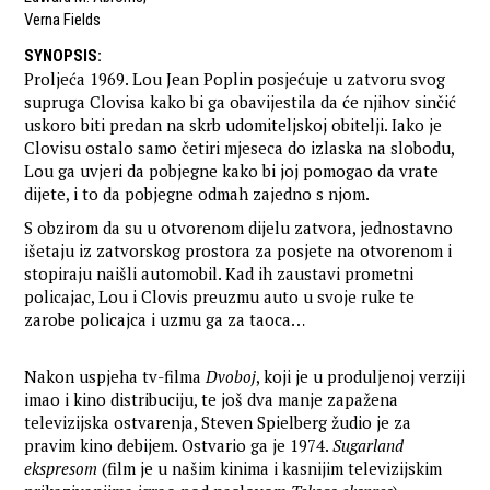
Verna Fields
SYNOPSIS
:
Proljeća 1969. Lou Jean Poplin posjećuje u zatvoru svog
supruga Clovisa kako bi ga obavijestila da će njihov sinčić
uskoro biti predan na skrb udomiteljskoj obitelji. Iako je
Clovisu ostalo samo četiri mjeseca do izlaska na slobodu,
Lou ga uvjeri da pobjegne kako bi joj pomogao da vrate
dijete, i to da pobjegne odmah zajedno s njom.
S obzirom da su u otvorenom dijelu zatvora, jednostavno
išetaju iz zatvorskog prostora za posjete na otvorenom i
stopiraju naišli automobil. Kad ih zaustavi prometni
policajac, Lou i Clovis preuzmu auto u svoje ruke te
zarobe policajca i uzmu ga za taoca…
Nakon uspjeha tv-filma
Dvoboj
, koji je u produljenoj verziji
imao i kino distribuciju, te još dva manje zapažena
televizijska ostvarenja, Steven Spielberg žudio je za
pravim kino debijem. Ostvario ga je 1974.
Sugarland
ekspresom
(film je u našim kinima i kasnijim televizijskim