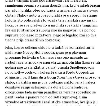
prikazivanjima igrao pod naslovom
Teksas ekspres
),
snimljenim prema stvarnim događajima, kad je mladi bračni
par silom prilika oteo policajca u namjeri da sačuva svoju
obitelj. Njihov auto u bijegu pratila je u sporom kretanju
kolona što policijskih što vozila televizijskih i novinskih
kuća, pa se sve pretvorilo u medijski spektakl s tragičnim
krajem (u stvarnosti suprug nije na nagovor i uz pomoć
supruge pobjegao iz zatvora, nego je legalno izašao dva
tjedna prije dramatičnih događaja).
Film, koji se odlično uklopio u tadašnje kontrakulturne
inklinacije Novog Hollywooda, igrao je u glavnom
programu festivala u Cannesu i osvojio nagradu za
najbolji scenarij, dok je nagrada za najbolji film (koja se tih
godina nije zvala Zlatna palma) pripala Spielbergovom
novohollywoodskom kolegi Francisu Fordu Coppoli za
Prisluškivanje
. U kino distribuciji
Sugarland ekspres
prošao je
slabo, ali kritika mu je bila pretežno naklonjena hvaleći
dojmljivu režiju oslonjenu na dulje fluidne kadrove,
omogućene tada novim panaflex kamerama (posebno se
pamti kadar s panoramom od 360 stupnjeva). Osim
vizualne atraktivnosti i realističke atmosfere, hvaljen je i