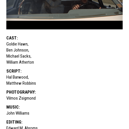
CAST
:
Goldie Hawn
,
Ben Johnson
,
Michael Sacks
,
William Atherton
SCRIPT
:
Hal Barwood
,
Matthew Robbins
PHOTOGRAPHY
:
Vilmos Zsigmond
MUSIC
:
John Williams
EDITING
:
Edward M. Abroms
,