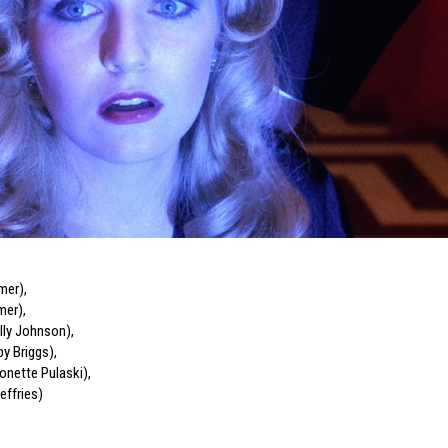
lmer)
,
mer)
,
ly Johnson)
,
y Briggs)
,
onette Pulaski)
,
effries)