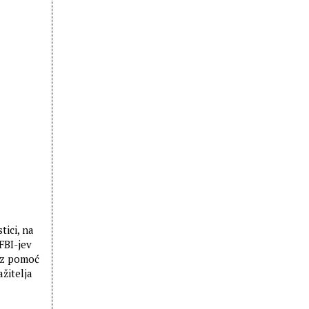
ici, na
FBI-jev
uz pomoć
žitelja