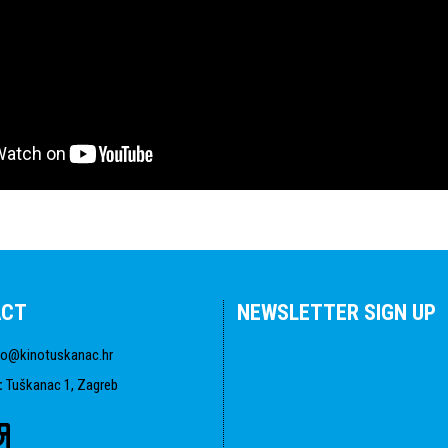
ACT
NEWSLETTER SIGN UP
fo@kinotuskanac.hr
:
Tuškanac 1, Zagreb