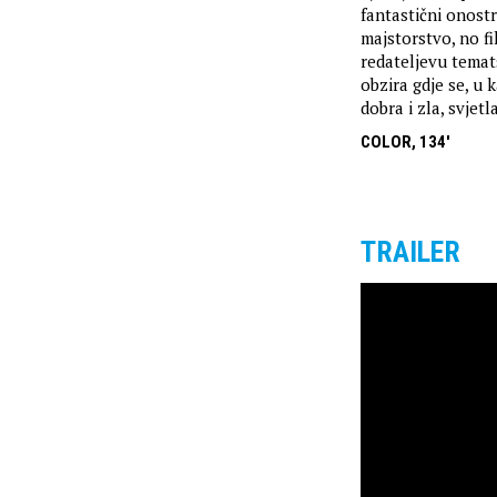
fantastični onostr
majstorstvo, no fi
redateljevu temat
obzira gdje se, u 
dobra i zla, svjet
COLOR, 134'
TRAILER