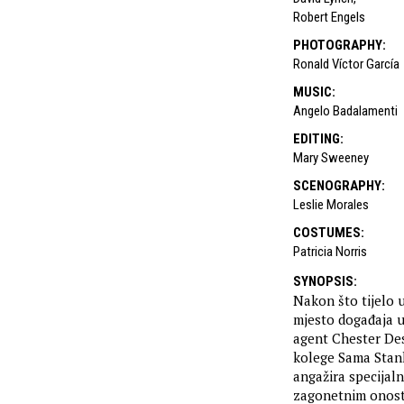
Robert Engels
PHOTOGRAPHY
:
Ronald Víctor García
MUSIC
:
Angelo Badalamenti
EDITING
:
Mary Sweeney
SCENOGRAPHY
:
Leslie Morales
COSTUMES
:
Patricia Norris
SYNOPSIS
:
Nakon što tijelo 
mjesto događaja u
agent Chester De
kolege Sama Stanl
angažira specijal
zagonetnim onostr