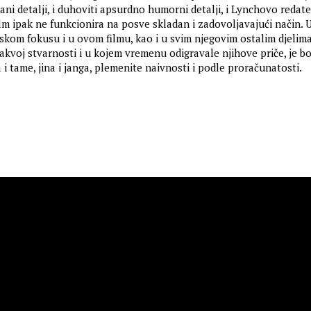
ani detalji, i duhoviti apsurdno humorni detalji, i Lynchovo redate
lm ipak ne funkcionira na posve skladan i zadovoljavajući način. 
skom fokusu i u ovom filmu, kao i u svim njegovim ostalim djelima
kakvoj stvarnosti i u kojem vremenu odigravale njihove priče, je b
la i tame, jina i janga, plemenite naivnosti i podle proračunatosti.