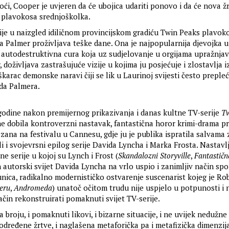
i, Cooper je uvjeren da će ubojica udariti ponovo i da će nova žr
 plavokosa srednjoškolka.
je u naizgled idiličnom provincijskom gradiću Twin Peaks plavok
 Palmer proživljava teške dane. Ona je najpopularnija djevojka u š
i autodestruktivna cura koja uz sudjelovanje u orgijama upražnjav
 doživljava zastrašujuće vizije u kojima ju posjećuje i zlostavlja 
karac demonske naravi čiji se lik u Laurinoj svijesti često preple
da Palmera.
 godine nakon premijernog prikazivanja i danas kultne TV-serije
Tw
ine dobila kontroverzni nastavak, fantastična horor krimi-drama p
zana na festivalu u Cannesu, gdje ju je publika ispratila salvama 
i i svojevrsni epilog serije Davida Lyncha i Marka Frosta. Nastavlj
ne serije u kojoj su Lynch i Frost (
Skandalozni Storyville
,
Fantastičn
 autorski svijet Davida Lyncha na vrlo uspio i zanimljiv način spoj
ica, radikalno modernističko ostvarenje suscenarist kojeg je Ro
eru
,
Andromeda
) unatoč očitom trudu nije uspjelo u potpunosti i 
čin rekonstruirati pomaknuti svijet TV-serije.
 broju, i pomaknuti likovi, i bizarne situacije, i ne uvijek nedužn
dređene žrtve, i naglašena metaforička pa i metafizička dimenzija 