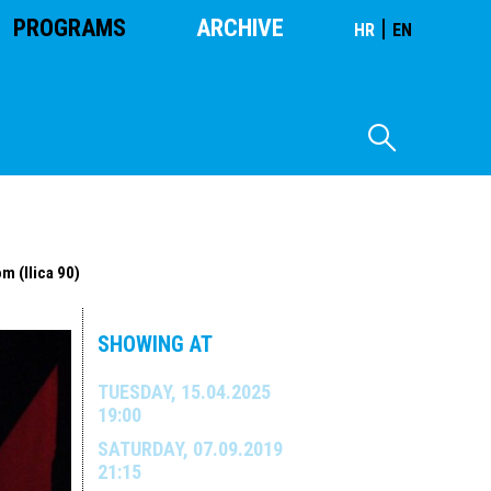
PROGRAMS
ARCHIVE
|
HR
EN
m (Ilica 90)
SHOWING AT
TUESDAY, 15.04.2025
19:00
SATURDAY, 07.09.2019
21:15