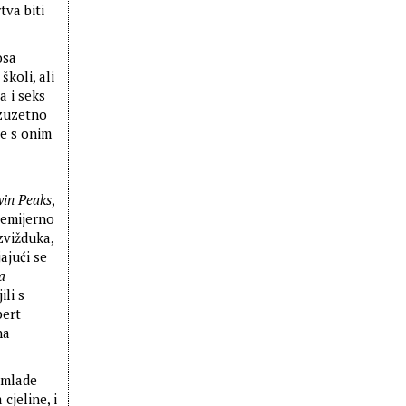
tva biti
osa
koli, ali
a i seks
izuzetno
će s onim
in Peaks
,
remijerno
zvižduka,
ajući se
a
ili s
bert
na
e mlade
cjeline, i