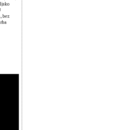
ljsko
U
, bez
orba