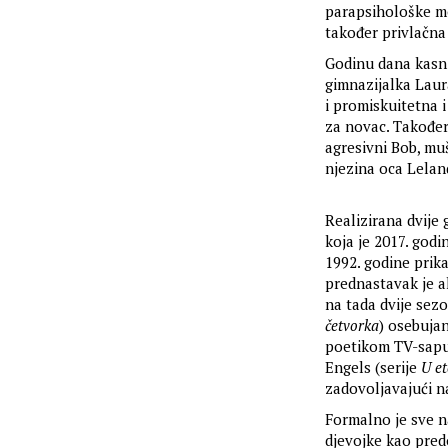
parapsihološke moć
također privlačna
Godinu dana kasni
gimnazijalka Laura
i promiskuitetna 
za novac. Također,
agresivni Bob, muš
njezina oca Lelan
Realizirana dvije
koja je 2017. god
1992. godine prika
prednastavak je al
na tada dvije sezo
četvorka
) osebujan
poetikom TV-sapun
Engels (serije
U et
zadovoljavajući na
Formalno je sve na
djevojke kao predo