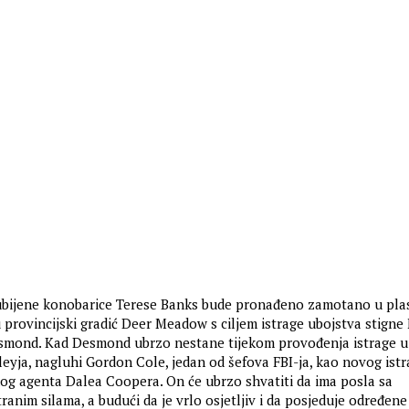
ubijene konobarice Terese Banks bude pronađeno zamotano u plast
 provincijski gradić Deer Meadow s ciljem istrage ubojstva stigne 
smond. Kad Desmond ubrzo nestane tijekom provođenja istrage 
eyja, nagluhi Gordon Cole, jedan od šefova FBI-ja, kao novog istra
nog agenta Dalea Coopera. On će ubrzo shvatiti da ima posla sa
anim silama, a budući da je vrlo osjetljiv i da posjeduje određene