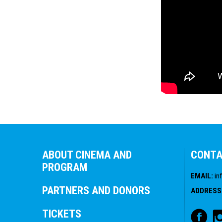
ABOUT CINEMA AND
CONT
PROGRAM
EMAIL
:
in
PARTNERS AND DONORS
ADDRESS
TICKETS