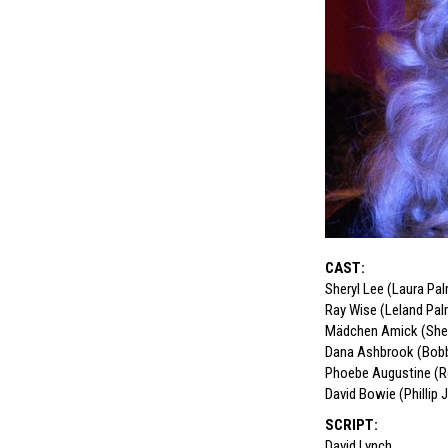
CAST
:
Sheryl Lee (Laura Pa
Ray Wise (Leland Pal
Mädchen Amick (Shel
Dana Ashbrook (Bobb
Phoebe Augustine (R
David Bowie (Phillip J
SCRIPT
:
David Lynch
,