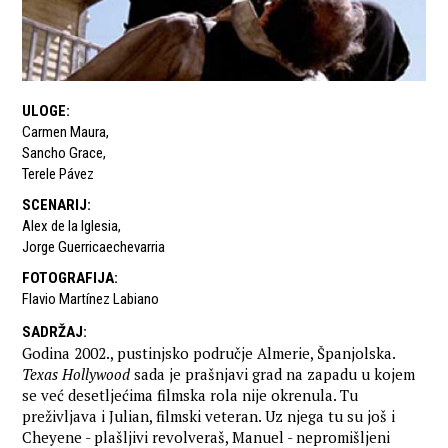
ULOGE
:
Carmen Maura
,
Sancho Grace
,
Terele Pávez
SCENARIJ
:
Alex de la Iglesia
,
Jorge Guerricaechevarria
FOTOGRAFIJA
:
Flavio Martínez Labiano
SADRŽAJ
:
Godina 2002., pustinjsko područje Almerie, Španjolska.
Texas Hollywood
sada je prašnjavi grad na zapadu u kojem
se već desetljećima filmska rola nije okrenula. Tu
preživljava i Julian, filmski veteran. Uz njega tu su još i
Cheyene - plašljivi revolveraš, Manuel - nepromišljeni