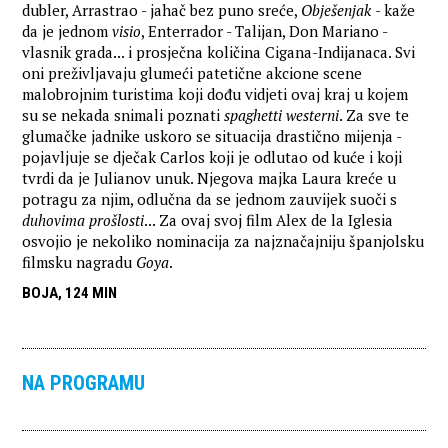
dubler, Arrastrao - jahač bez puno sreće,
Obješenjak
- kaže
da je jednom
visio
, Enterrador - Talijan, Don Mariano -
vlasnik grada... i prosječna količina Cigana-Indijanaca. Svi
oni preživljavaju glumeći patetične akcione scene
malobrojnim turistima koji dođu vidjeti ovaj kraj u kojem
su se nekada snimali poznati
spaghetti
westerni
. Za sve te
glumačke jadnike uskoro se situacija drastično mijenja -
pojavljuje se dječak Carlos koji je odlutao od kuće i koji
tvrdi da je Julianov unuk. Njegova majka Laura kreće u
potragu za njim, odlučna da se jednom zauvijek suoči s
duhovima prošlosti
... Za ovaj svoj film Alex de la Iglesia
osvojio je nekoliko nominacija za najznačajniju španjolsku
filmsku nagradu
Goya
.
BOJA, 124 MIN
NA PROGRAMU