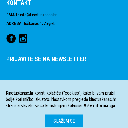
KONTAKT
EMAIL
:
info@kinotuskanac.hr
ADRESA
:
Tuškanac 1, Zagreb
PRIJAVITE SE NA NEWSLETTER
Kinotuskanac.hr koristi kolačiće ("cookies") kako bi vam pružili
bolje korisničko iskustvo. Nastavkom pregleda kinotuskanac.hr
stranica slažete se sa korištenjem kolačića.
Više informacija
SLAŽEM SE
HR
EN