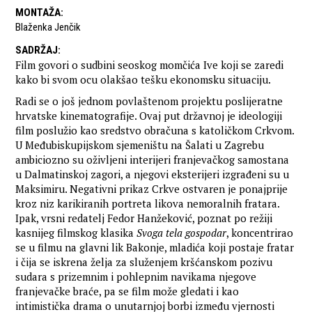
MONTAŽA
:
Blaženka Jenčik
SADRŽAJ
:
Film govori o sudbini seoskog momčića Ive koji se zaredi
kako bi svom ocu olakšao tešku ekonomsku situaciju.
Radi se o još jednom povlaštenom projektu poslijeratne
hrvatske kinematografije. Ovaj put državnoj je ideologiji
film poslužio kao sredstvo obračuna s katoličkom Crkvom.
U Međubiskupijskom sjemeništu na Šalati u Zagrebu
ambiciozno su oživljeni interijeri franjevačkog samostana
u Dalmatinskoj zagori, a njegovi eksterijeri izgrađeni su u
Maksimiru. Negativni prikaz Crkve ostvaren je ponajprije
kroz niz karikiranih portreta likova nemoralnih fratara.
Ipak, vrsni redatelj Fedor Hanžeković, poznat po režiji
kasnijeg filmskog klasika
Svoga tela gospodar
, koncentrirao
se u filmu na glavni lik Bakonje, mladića koji postaje fratar
i čija se iskrena želja za služenjem kršćanskom pozivu
sudara s prizemnim i pohlepnim navikama njegove
franjevačke braće, pa se film može gledati i kao
intimistička drama o unutarnjoj borbi između vjernosti