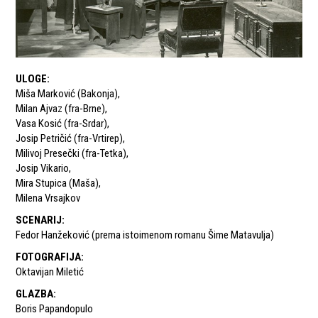
ULOGE
:
Miša Marković (Bakonja)
,
Milan Ajvaz (fra-Brne)
,
Vasa Kosić (fra-Srdar)
,
Josip Petričić (fra-Vrtirep)
,
Milivoj Presečki (fra-Tetka)
,
Josip Vikario
,
Mira Stupica (Maša)
,
Milena Vrsajkov
SCENARIJ
:
Fedor Hanžeković (prema istoimenom romanu Šime Matavulja)
FOTOGRAFIJA
:
Oktavijan Miletić
GLAZBA
:
Boris Papandopulo