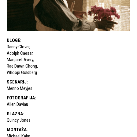
ULOGE
:
Danny Glover
,
Adolph Caesar
,
Margaret Avery
,
Rae Dawn Chong
,
Whoopi Goldberg
SCENARIJ
:
Menno Meyjes
FOTOGRAFIJA
:
Allen Daviau
GLAZBA
:
Quincy Jones
MONTAŽA
:
Michael Kahn