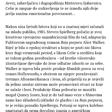
Avery, zabavljačicu i dugogodišnju Misterovu ljubavnicu.
Celie je njeguje do ozdravljenja te se između njih dvije
javlja snažna emocionalna povezanost…
Nakon niza ljetnih hitova koji su u znatnoj mjeri računali
na mladu publiku, 1985. Steven Spielberg polučio je svoj
kreativno vjerojatno najambiciozniji film do tad, adaptaciju
Pulitzerom nagrađenog romana
Boja purpura
Alice Walker.
Riječ je bila o epskoj strukturi u kojoj se prati niz likova
kroz dugi vremenski period, s likom Celie u središtu koja
se tokom godina preobražava – od krotke višestruko
zlostavljane djevojke do žene odlučne izboriti se za sebe.
Walker je isprva bila protiv prodaje filmskih prava za svoj
roman Hollywoodu, s obzirom na njegov poražavajući
tretman Afroamerikanaca i žena, ali prijatelji su je uvjerili
da jedino unutar sistema može promovirati stvari za koje
se zalaže i bori. Produkcije filma prihvatio se muzički
mogul Quincy Jones, koji je do tad imao veze s filmovima
samo kao skladatelj (skladat će glazbu i za
Boju purpura
),
te je režiju ponudio Spielbergu. Potonji se isprva kolebao
smatrajući da nema dovoljno znanja o američkom