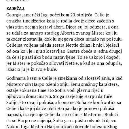
SADRŽAJ
:
Georgia, američki Jug, početkom 20. stoljeća. Celie je
crnačka tinejdžerica koja je rodila dvoje djece začetih s
vlastitim ocem zlostavljačem. Djeca su joj oduzeta, a ona
se udala za mnogo starijeg Alberta zvanog Mister koji ju
također zlostavlja, dok ju njegova djeca nimalo ne poštuju.
Celieina voljena mlađa sestra Nettie dolazi k njoj, bježeći
od oca koji je i nju zlostavljao. Sestre obećaju jedna drugoj
da će si pisati ako budu rastavljene. To se uskoro i dogodi,
jer Mister je pokušao silovati Nettie, a kad se ona oduprla,
izbacio ju je iz svoje kuće.
Godinama kasnije Celie je smekšana od zlostavljanja, a kad
Misterov sin Harpo oženi Sofiju, ženu snažnog karaktera,
ostaje šokirana time što Sofija vodi glavnu riječ u
njihovom domaćinstvu. Stoga savjetuje Harpu da tuče
Sofiju, što ovaj i pokuša, ali omane. Sofia se konfrontira sa
Celie i kaže joj da će ubiti Harpa ako je ponovo pokuša
napasti, i savjetuje Celie da isto učini s Misterom. Budući
da se Harpo ne mijenja, Sofia ga napušta odvodeći djecu.
Nakon toga Mister i Harpo u kuću dovode bolesnu Shug