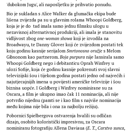
'dubokom Jugu', ali naposljetku je prihvatio ponudu.
Bio je sukladan s Alice Walker da glumačka ekipa bude
lišena zvijezda pa su u glavnim rolama Whoopi Goldberg,
koja je je do tad imala samo jednu filmsku ulogu u
nezavisnoj alternativnoj produkciji, ali imala je stanovitu
vidljivost zbog
one-woman showa
koji je izvodila na
Broadwayu, te Danny Glover koji će zvijezdom postati tek
koju godinu kasnije serijalom
Smrtonosno oružje
s Melom
Gibsonom kao partnerom.
Boja purpura
nije lansirala samo
Whoopi Goldberg nego i debitanticu Oprah Winfrey u
ulozi Sofije, koja će godinu kasnije pokrenuti svoj slavni
televizijski šou i tijekom godina postati jedno od najvećih i
najutjecajnijih imena u povijesti američke televizije i šou
biznisa uopće. I Goldberg i Winfrey nominirane su za
Oscara, a film je ukupno imao čak 11 nominacija, ali nije
potvrdio nijednu (pamti se i kao film s najviše nominacija
među kojima nije bila i ona za najbolju režiju).
Pobornici Spielbergova ostvarenja hvalili su odličan
dizajn, osobito koloristički impresivnu, za Oscara
nominiranu fotografiju Allena Daviaua (
E. T.
,
Carstvo sunca
,