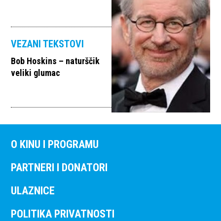
VEZANI TEKSTOVI
Bob Hoskins – naturščik
veliki glumac
O KINU I PROGRAMU
PARTNERI I DONATORI
ULAZNICE
POLITIKA PRIVATNOSTI