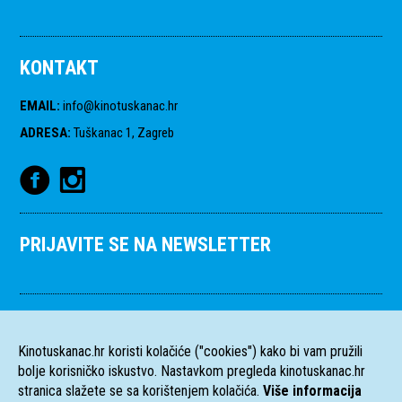
KONTAKT
EMAIL
:
info@kinotuskanac.hr
ADRESA
:
Tuškanac 1, Zagreb
PRIJAVITE SE NA NEWSLETTER
Kinotuskanac.hr koristi kolačiće ("cookies") kako bi vam pružili
bolje korisničko iskustvo. Nastavkom pregleda kinotuskanac.hr
stranica slažete se sa korištenjem kolačića.
Više informacija