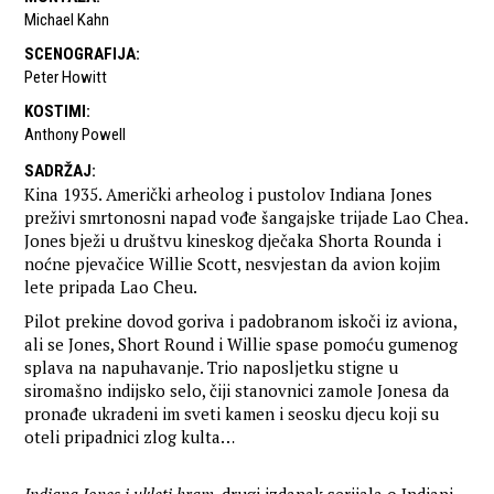
Michael Kahn
SCENOGRAFIJA
:
Peter Howitt
KOSTIMI
:
Anthony Powell
SADRŽAJ
:
Kina 1935. Američki arheolog i pustolov Indiana Jones
preživi smrtonosni napad vođe šangajske trijade Lao Chea.
Jones bježi u društvu kineskog dječaka Shorta Rounda i
noćne pjevačice Willie Scott, nesvjestan da avion kojim
lete pripada Lao Cheu.
Pilot prekine dovod goriva i padobranom iskoči iz aviona,
ali se Jones, Short Round i Willie spase pomoću gumenog
splava na napuhavanje. Trio naposljetku stigne u
siromašno indijsko selo, čiji stanovnici zamole Jonesa da
pronađe ukradeni im sveti kamen i seosku djecu koji su
oteli pripadnici zlog kulta…