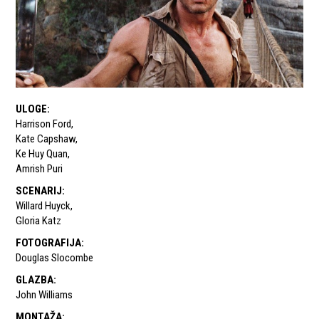
ULOGE
:
Harrison Ford
,
Kate Capshaw
,
Ke Huy Quan
,
Amrish Puri
SCENARIJ
:
Willard Huyck
,
Gloria Katz
FOTOGRAFIJA
:
Douglas Slocombe
GLAZBA
:
John Williams
MONTAŽA
: