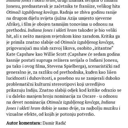
Indiana Jones i ukleti hram
, drugi izdanak serijala o Indiani
Jonesu, prednastavak je začetnika te franšize, velikog hita
Otimači izgubljenog kovčega
. Radnja se zbiva godinu ranije
na drugom dijelu svijeta (južna Azija umjesto sjeverne
Afrike), i film je obojen tamnijim tonovima u odnosu na
prethodni.
Indiana Jones i ukleti hram
također je bio veliki
hit, ali s nešto manjom svjetskom kino zaradom. Kritika ga
je primila znatno slabije od
Otimača izgubljenog kovčega
,
prigovarajući mu slab razvoj likova, osobito „iritantne“
Kate Capshaw kao Willie Scott (Capshaw će sedam godina
kasnije postati supruga režisera serijala o Indiani Jonesu,
pa tako i ovog filma, Stevena Spielberga), scenaristički rad
generalno je, za razliku od prethodnika, kuđen kao lišen
lucidnosti i duhovitosti, a posebno su se zamjerali duboko
problematični kulturni stereotipovi koji uvredljivo
prikazuju Indiju. Znatno slabiji odjek kod kritike odrazio se
i u daleko manjem broju nominacija za Oscare - u odnosu
na devet nominacija
Otimača izgubljenog kovčega
,
Indiana
Jones i ukleti hram
dobio je samo dvije, za najbolju muziku i
vizualne efekte, od kojih je potonju potvrdio.
Autor komentara:
Damir Radić