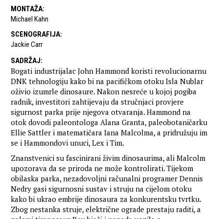
MONTAŽA
:
Michael Kahn
SCENOGRAFIJA
:
Jackie Carr
SADRŽAJ
:
Bogati industrijalac John Hammond koristi revolucionarnu
DNK tehnologiju kako bi na pacifičkom otoku Isla Nublar
oživio izumrle dinosaure. Nakon nesreće u kojoj pogiba
radnik, investitori zahtijevaju da stručnjaci provjere
sigurnost parka prije njegova otvaranja. Hammond na
otok dovodi paleontologa Alana Granta, paleobotaničarku
Ellie Sattler i matematičara Iana Malcolma, a pridružuju im
se i Hammondovi unuci, Lex i Tim.
Znanstvenici su fascinirani živim dinosaurima, ali Malcolm
upozorava da se priroda ne može kontrolirati. Tijekom
obilaska parka, nezadovoljni računalni programer Dennis
Nedry gasi sigurnosni sustav i struju na cijelom otoku
kako bi ukrao embrije dinosaura za konkurentsku tvrtku.
Zbog nestanka struje, električne ograde prestaju raditi, a