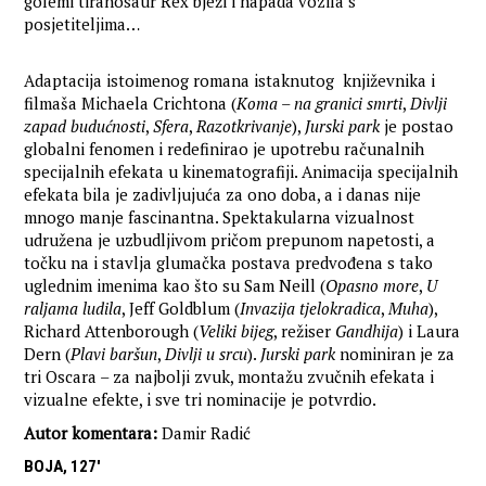
golemi tiranosaur Rex bježi i napada vozila s
posjetiteljima…
Adaptacija istoimenog romana istaknutog književnika i
filmaša Michaela Crichtona (
Koma – na granici smrti
,
Divlji
zapad budućnosti
,
Sfera
,
Razotkrivanje
),
Jurski park
je postao
globalni fenomen i redefinirao je upotrebu računalnih
specijalnih efekata u kinematografiji. Animacija specijalnih
efekata bila je zadivljujuća za ono doba, a i danas nije
mnogo manje fascinantna. Spektakularna vizualnost
udružena je uzbudljivom pričom prepunom napetosti, a
točku na i stavlja glumačka postava predvođena s tako
uglednim imenima kao što su Sam Neill (
Opasno more
,
U
raljama ludila
, Jeff Goldblum (
Invazija tjelokradica
,
Muha
),
Richard Attenborough (
Veliki bijeg
, režiser
Gandhija
) i Laura
Dern (
Plavi baršun
,
Divlji u srcu
).
Jurski park
nominiran je za
tri Oscara – za najbolji zvuk, montažu zvučnih efekata i
vizualne efekte, i sve tri nominacije je potvrdio.
Autor komentara:
Damir Radić
BOJA, 127'