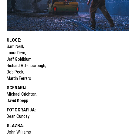
ULOGE
:
Sam Neill
,
Laura Dern
,
Jeff Goldblum
,
Richard Attenborough
,
Bob Peck
,
Martin Ferrero
SCENARIJ
:
Michael Crichton
,
David Koepp
FOTOGRAFIJA
:
Dean Cundey
GLAZBA
:
John Williams