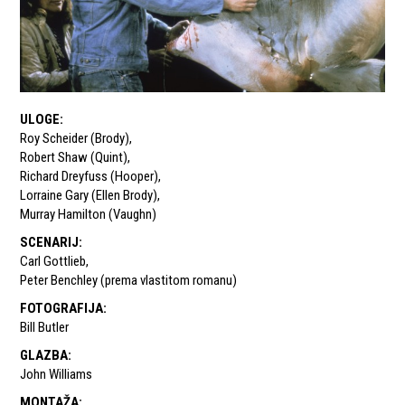
ULOGE
:
Roy Scheider (Brody)
,
Robert Shaw (Quint)
,
Richard Dreyfuss (Hooper)
,
Lorraine Gary (Ellen Brody)
,
Murray Hamilton (Vaughn)
SCENARIJ
:
Carl Gottlieb
,
Peter Benchley (prema vlastitom romanu)
FOTOGRAFIJA
:
Bill Butler
GLAZBA
:
John Williams
MONTAŽA
: