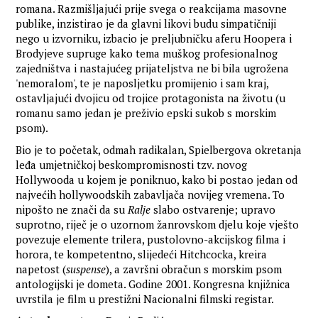
romana. Razmišljajući prije svega o reakcijama masovne
publike, inzistirao je da glavni likovi budu simpatičniji
nego u izvorniku, izbacio je preljubničku aferu Hoopera i
Brodyjeve supruge kako tema muškog profesionalnog
zajedništva i nastajućeg prijateljstva ne bi bila ugrožena
'nemoralom', te je naposljetku promijenio i sam kraj,
ostavljajući dvojicu od trojice protagonista na životu (u
romanu samo jedan je preživio epski sukob s morskim
psom).
Bio je to početak, odmah radikalan, Spielbergova okretanja
leđa umjetničkoj beskompromisnosti tzv. novog
Hollywooda u kojem je poniknuo, kako bi postao jedan od
najvećih hollywoodskih zabavljača novijeg vremena. To
nipošto ne znači da su
Ralje
slabo ostvarenje; upravo
suprotno, riječ je o uzornom žanrovskom djelu koje vješto
povezuje elemente trilera, pustolovno-akcijskog filma i
horora, te kompetentno, slijedeći Hitchcocka, kreira
napetost (
suspense
), a završni obračun s morskim psom
antologijski je dometa. Godine 2001. Kongresna knjižnica
uvrstila je film u prestižni Nacionalni filmski registar.