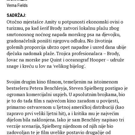
Verna Fields
SADRŽAJ
:
Otočno mjestašce Amity u potpunosti ekonomski ovisi o
turizmu, pa kad šerif Brody zatvori lokalnu plažu zbog
smrtonosnog noćnog napada morskog psa na djevojku,
gradonačelnik poništi njegovu odluku. No životinja
golemih proporcija ubrzo opet napadne i usred dana ubije
dječaka nadomak plaže. Trojica profesionalaca – Brody,
lovac na morske pse Quint i oceanograf Hooper – udruže
snage i kreću u lov na 'velikog bijelog'.
Svojim drugim kino filmom, temeljenim na istoimenom
bestseleru Petera Benchleyja, Steven Spielberg postigao je
ogroman komercijalni uspjeh. U apsolutnim brojkama, bio
je to do tada film s najvećom kino zaradom u povijesti,
primarno ostvarenom u ljetnoj američkoj distribuciji (kao
zapravo prvi veliki ljetni hit), a i kritika mu je najvećim
dijelom bila naklonjena. Iako je sam Benchley napisao tri
verzije scenarija, Spielberg nijednom od njih nije bio
zadovoljan te je film uvelike postavio drugačije od