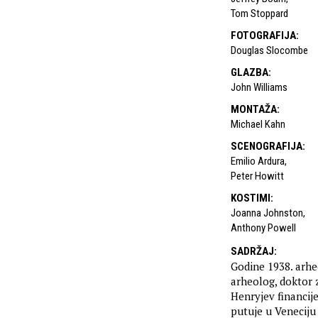
Tom Stoppard
FOTOGRAFIJA
:
Douglas Slocombe
GLAZBA
:
John Williams
MONTAŽA
:
Michael Kahn
SCENOGRAFIJA
:
Emilio Ardura
,
Peter Howitt
KOSTIMI
:
Joanna Johnston
,
Anthony Powell
SADRŽAJ
:
Godine 1938. arhe
arheolog, doktor 
Henryjev financije
putuje u Veneciju