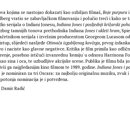
va kojima se nastojao dokazati kao ozbiljan filmaš,
Boje purpura
elberg vratio se zabavljačkom filmovanju i polučio treći i kako se 
dio serijala o Indiani Jonesu,
Indiana Jones i posljednji križarski poh
 zbog tamnijih tonova prethodnika Indiana
Jones i ukleti hram
, Spi
začetnikom serijala i izvršnim producentom Georgeom Lucasom od
ristup, slijedeći nasljeđe
Otimača izgubljenog kovčega
, prvog izdanka 
o i naciste kao glavne negativce. Kritika je film primila kao odlič
renje, posebno ističući izvanrednu 'kemiju' u odnosu Harrisona Fo
o sina i oca, te uzbudljive akcijske scene. Publika je filmu bila jo
ivši ga najgledanijim kino filmom te 1989. godine.
Indiana Jones i po
 je nominiran za tri Oscara: za najbolju originalnu muziku, zvuk 
 potonja nominacija je i potvrđena.
Damir Radić