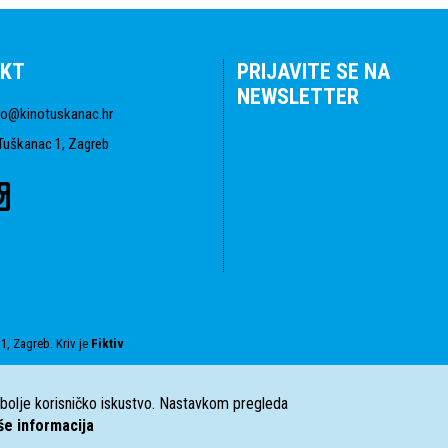
KT
PRIJAVITE SE NA
NEWSLETTER
fo@kinotuskanac.hr
Tuškanac 1, Zagreb
1, Zagreb. Kriv je
Fiktiv
i bolje korisničko iskustvo. Nastavkom pregleda
še informacija