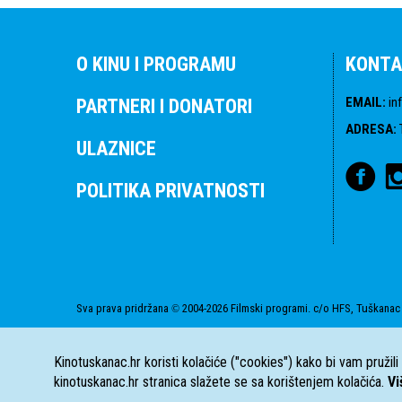
O KINU I PROGRAMU
KONTA
EMAIL
:
in
PARTNERI I DONATORI
ADRESA
:
ULAZNICE
POLITIKA PRIVATNOSTI
Sva prava pridržana
2004-2026 Filmski programi. c/o HFS, Tuškanac 
©
Kinotuskanac.hr koristi kolačiće ("cookies") kako bi vam pružil
kinotuskanac.hr stranica slažete se sa korištenjem kolačića.
Vi