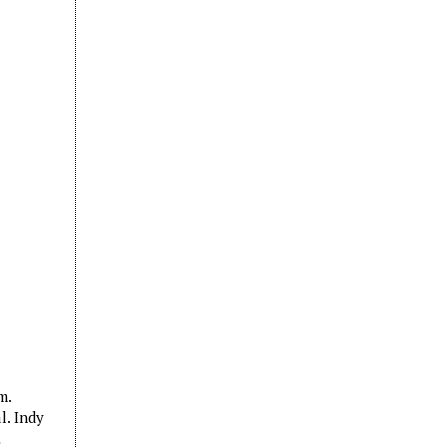
m.
l. Indy
…