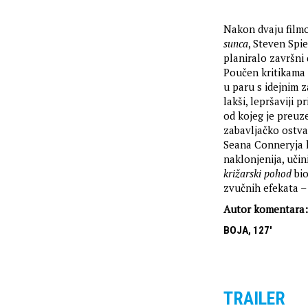
Nakon dvaju filmo
sunca
, Steven Spi
planiralo završni 
Poučen kritikama
u paru s idejnim 
lakši, lepršaviji p
od kojeg je preuze
zabavljačko ostva
Seana Conneryja ka
naklonjenija, učin
križarski pohod
bio
zvučnih efekata –
Autor komentara:
BOJA, 127'
TRAILER