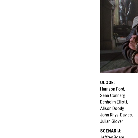
ULOGE
:
Harrison Ford
,
Sean Connery
,
Denholm Elliott
,
Alison Doody
,
John Rhys-Davies
,
Julian Glover
SCENARIJ
:
Jeffrey Boam
,