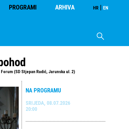
PROGRAMI
ARHIVA
|
HR
EN
 pohod
o Forum (SD Stjepan Radić, Jarunska ul. 2)
NA PROGRAMU
SRIJEDA, 08.07.2026
20:00