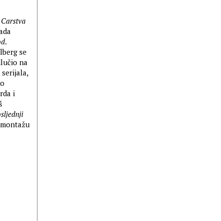
i
Carstva
tada
od
.
elberg se
lučio na
serijala,
no
rda i
š
sljednji
i montažu