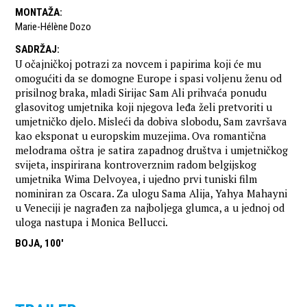
MONTAŽA
:
Marie-Hélène Dozo
SADRŽAJ
:
U očajničkoj potrazi za novcem i papirima koji će mu
omogućiti da se domogne Europe i spasi voljenu ženu od
prisilnog braka, mladi Sirijac Sam Ali prihvaća ponudu
glasovitog umjetnika koji njegova leđa želi pretvoriti u
umjetničko djelo. Misleći da dobiva slobodu, Sam završava
kao eksponat u europskim muzejima. Ova romantična
melodrama oštra je satira zapadnog društva i umjetničkog
svijeta, inspirirana kontroverznim radom belgijskog
umjetnika Wima Delvoyea, i ujedno prvi tuniski film
nominiran za Oscara. Za ulogu Sama Alija, Yahya Mahayni
u Veneciji je nagrađen za najboljega glumca, a u jednoj od
uloga nastupa i Monica Bellucci.
BOJA, 100'