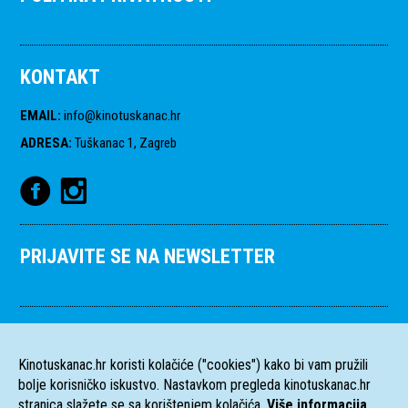
KONTAKT
EMAIL
:
info@kinotuskanac.hr
ADRESA
:
Tuškanac 1, Zagreb
PRIJAVITE SE NA NEWSLETTER
Kinotuskanac.hr koristi kolačiće ("cookies") kako bi vam pružili
bolje korisničko iskustvo. Nastavkom pregleda kinotuskanac.hr
stranica slažete se sa korištenjem kolačića.
Više informacija