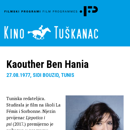
Kaouther Ben Hania
27.08.1977, SIDI BOUZID, TUNIS
Tuniska redateljica.
Studirala je film na školi La
Fémis i Sorbonne. Njezin
prvijenac
Ljepotica i
psi
(2017.) premijerno je