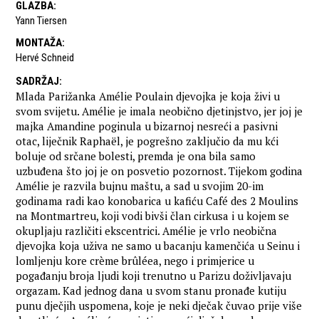
GLAZBA
:
Yann Tiersen
MONTAŽA
:
Hervé Schneid
SADRŽAJ
:
Mlada Parižanka Amélie Poulain djevojka je koja živi u
svom svijetu. Amélie je imala neobično djetinjstvo, jer joj je
majka Amandine poginula u bizarnoj nesreći a pasivni
otac, liječnik Raphaël, je pogrešno zaključio da mu kći
boluje od srčane bolesti, premda je ona bila samo
uzbuđena što joj je on posvetio pozornost. Tijekom godina
Amélie je razvila bujnu maštu, a sad u svojim 20-im
godinama radi kao konobarica u kafiću Café des 2 Moulins
na Montmartreu, koji vodi bivši član cirkusa i u kojem se
okupljaju različiti ekscentrici. Amélie je vrlo neobična
djevojka koja uživa ne samo u bacanju kamenčića u Seinu i
lomljenju kore crème brûléea, nego i primjerice u
pogađanju broja ljudi koji trenutno u Parizu doživljavaju
orgazam. Kad jednog dana u svom stanu pronađe kutiju
punu dječjih uspomena, koje je neki dječak čuvao prije više