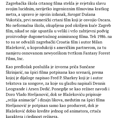
Zagrebačka škola crtanog filma stekla je svjetsku slavu
svojim lucidnim, nerijetko ingenioznim filmovima kratkog
metra, a upravo je njezin izdanak,
Surogat
Dušana
Vukotića, prvi neamerički crtani film koji je osvojio Oscara.
No neformalna škola, okupljena pod okriljem kuće Zagreb
film, nikad se nije upustila u veliki i vrlo zahtjevni podvig
proizvodnje dugometražnog animiranog filma. Tek 1986. na
to su se odvažili zagrebački Croatia film i autor Milan
Blažeković, u koprodukciji s američkim partnerom, za tu
namjeru osnovanom newyorškom tvrtkom Fantasy Forest
Films, Inc.
Kao predložak poslužila je izvorna priča Sunčane
Škrinjarić, na špici filma potpisana kao scenarij, prema
kojoj je dijaloge napisao Fred P. Sharkey koji je i autor
tekstova za songove, za koje su glazbu napisali Dennis
Leogrande i Arsen Dedić. Ponegdje se kao režiser navodi i
Doro Vlado Hreljanović, dok se Blažekoviću pripisuje
„režija animacije“ i dizajn likova, međutim na špici filma
Hreljanović je potpisan samo kao producent, dok je
Blažeković dobio kredite jednog od animatora, crtača
karaktera i (jedinog) režisera.