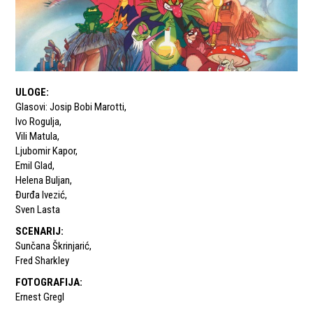
ULOGE
:
Glasovi: Josip Bobi Marotti
,
Ivo Rogulja
,
Vili Matula
,
Ljubomir Kapor
,
Emil Glad
,
Helena Buljan
,
Đurđa Ivezić
,
Sven Lasta
SCENARIJ
:
Sunčana Škrinjarić
,
Fred Sharkley
FOTOGRAFIJA
:
Ernest Gregl