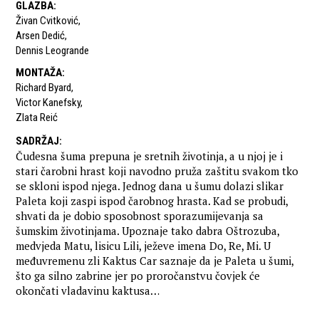
GLAZBA
:
Živan Cvitković
,
Arsen Dedić
,
Dennis Leogrande
MONTAŽA
:
Richard Byard
,
Victor Kanefsky
,
Zlata Reić
SADRŽAJ
:
Čudesna šuma prepuna je sretnih životinja, a u njoj je i
stari čarobni hrast koji navodno pruža zaštitu svakom tko
se skloni ispod njega. Jednog dana u šumu dolazi slikar
Paleta koji zaspi ispod čarobnog hrasta. Kad se probudi,
shvati da je dobio sposobnost sporazumijevanja sa
šumskim životinjama. Upoznaje tako dabra Oštrozuba,
medvjeda Matu, lisicu Lili, ježeve imena Do, Re, Mi. U
međuvremenu zli Kaktus Car saznaje da je Paleta u šumi,
što ga silno zabrine jer po proročanstvu čovjek će
okončati vladavinu kaktusa…