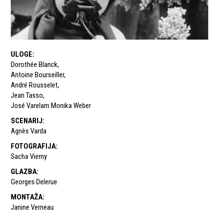
ULOGE
:
Dorothée Blanck
,
Antoine Bourseiller
,
André Rousselet
,
Jean Tasso
,
José Varelam Monika Weber
SCENARIJ
:
Agnès Varda
FOTOGRAFIJA
:
Sacha Vierny
GLAZBA
:
Georges Delerue
MONTAŽA
:
Janine Verneau