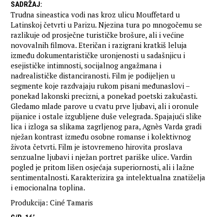
SADRŽAJ
:
Trudna sineastica vodi nas kroz ulicu Mouffetard u
Latinskoj četvrti u Parizu. Njezina tura po mnogočemu se
razlikuje od prosječne turističke brošure, ali i većine
novovalnih filmova. Eteričan i razigrani kratkiš leluja
između dokumentarističke uronjenosti u sadašnjicu i
esejističke intimnosti, socijalnog angažmana i
nadrealističke distanciranosti. Film je podijeljen u
segmente koje razdvajaju rukom pisani međunaslovi –
ponekad lakonski precizni, a ponekad poetski zakučasti.
Gledamo mlade parove u cvatu prve ljubavi, ali i oronule
pijanice i ostale izgubljene duše velegrada. Spajajući slike
lica i izloga sa slikama zagrljenog para, Agnès Varda gradi
nježan kontrast između osobne romanse i kolektivnog
života četvrti. Film je istovremeno hirovita proslava
senzualne ljubavi i nježan portret pariške ulice. Vardin
pogled je pritom lišen osjećaja superiornosti, ali i lažne
sentimentalnosti. Karakterizira ga intelektualna znatiželja
i emocionalna toplina.
Produkcija: Ciné Tamaris