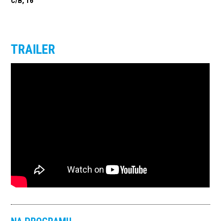
C/B, 16’
TRAILER