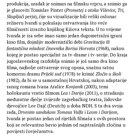
produkcija, uradak je sniman na filmsku vrpcu, a snimio ga
je glasoviti Tomislav Pinter (
Prometej s otoka Viševice, Tri,
Skupljači perja
), čije su vizualizacije bili veliki oslonac
režiseru Ivandi u pokušaju ostvarivanja što veće
filmičnosti izrazito knjiškog Kišova teksta. U to vrijeme
Ivanda je iza sebe imao samo jedan dugometražni igrani
kino film, dojmljiv modernistički debi
Gravitacija ili
fantastična mladost činovnika Borisa Horvata
(1968), nakon
kojeg je postao specijalist za tv-drame i tv-serije. Do kraja
jugoslavenskog razdoblja snimio je još samo dva kino
filma, najbolje ostvarenje svog opusa, snažnu ratnu
komornu dramu
Prijeki sud
(1978) te krimić
Zločin u školi
(1982), da bi se u samostalnoj Hrvatskoj, nakon adaptacije
ranog romana Ivana Aralice
Konjanik
(2003), temi
holokausta vratio filmom
Lea i Darija
(2011), o stradanju
međuratne dječje zvijezde zagrebačkog teatra, židovske
djevojčice Lee Dajč (Deutch) u doba NDH. S ta dva svoja
rada,
Drvenim sandukom Tomasa Vulfa
i
Leom i Darijom
,
Ivanda je postao jedan od rijetkih filmaša s ovih prostora
koji se relevantno bavio jednim od najstrašnijih zločina u
povijesti čovječanstva.