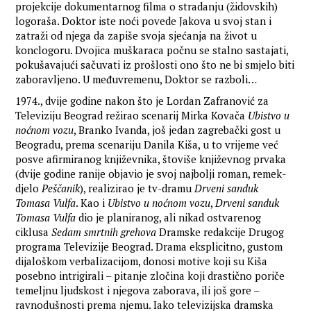
projekcije dokumentarnog filma o stradanju (židovskih)
logoraša. Doktor iste noći povede Jakova u svoj stan i
zatraži od njega da zapiše svoja sjećanja na život u
konclogoru. Dvojica muškaraca počnu se stalno sastajati,
pokušavajući sačuvati iz prošlosti ono što ne bi smjelo biti
zaboravljeno. U međuvremenu, Doktor se razboli…
1974., dvije godine nakon što je Lordan Zafranović za
Televiziju Beograd režirao scenarij Mirka Kovača
Ubistvo u
noćnom vozu
, Branko Ivanda, još jedan zagrebački gost u
Beogradu, prema scenariju Danila Kiša, u to vrijeme već
posve afirmiranog književnika, štoviše književnog prvaka
(dvije godine ranije objavio je svoj najbolji roman, remek-
djelo
Peščanik
), realizirao je tv-dramu
Drveni sanduk
Tomasa Vulfa
. Kao i
Ubistvo u noćnom vozu
,
Drveni sanduk
Tomasa Vulfa
dio je planiranog, ali nikad ostvarenog
ciklusa
Sedam smrtnih grehova
Dramske redakcije Drugog
programa Televizije Beograd. Drama eksplicitno, gustom
dijaloškom verbalizacijom, donosi motive koji su Kiša
posebno intrigirali – pitanje zločina koji drastično poriče
temeljnu ljudskost i njegova zaborava, ili još gore –
ravnodušnosti prema njemu. Iako televizijska dramska