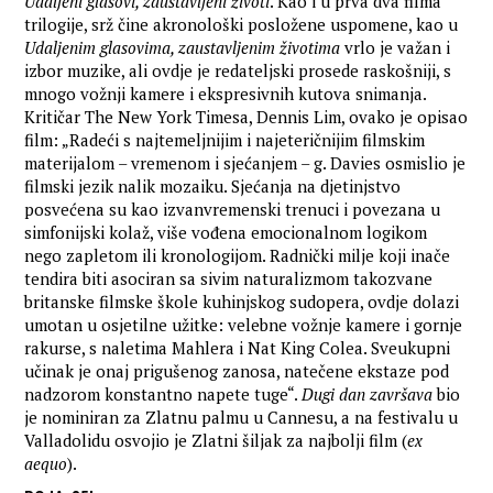
Udaljeni glasovi, zaustavljeni životi
. Kao i u prva dva filma
trilogije, srž čine akronološki posložene uspomene, kao u
Udaljenim glasovima, zaustavljenim životima
vrlo je važan i
izbor muzike, ali ovdje je redateljski prosede raskošniji, s
mnogo vožnji kamere i ekspresivnih kutova snimanja.
Kritičar The New York Timesa, Dennis Lim, ovako je opisao
film: „Radeći s najtemeljnijim i najeteričnijim filmskim
materijalom – vremenom i sjećanjem – g. Davies osmislio je
filmski jezik nalik mozaiku. Sjećanja na djetinjstvo
posvećena su kao izvanvremenski trenuci i povezana u
simfonijski kolaž, više vođena emocionalnom logikom
nego zapletom ili kronologijom. Radnički milje koji inače
tendira biti asociran sa sivim naturalizmom takozvane
britanske filmske škole kuhinjskog sudopera, ovdje dolazi
umotan u osjetilne užitke: velebne vožnje kamere i gornje
rakurse, s naletima Mahlera i Nat King Colea. Sveukupni
učinak je onaj prigušenog zanosa, natečene ekstaze pod
nadzorom konstantno napete tuge“.
Dugi dan završava
bio
je nominiran za Zlatnu palmu u Cannesu, a na festivalu u
Valladolidu osvojio je Zlatni šiljak za najbolji film (
ex
aequo
).