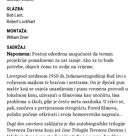
GLAZBA
:
Bob Last
,
Robert Lockhart
MONTAŽA
:
William Diver
SADRŽAJ
:
Napomena:
Postoji određena mogućnost da termin
projekcije pomaknemo za sat ranije. Ako za to bude
potrebe, objavit ćemo to ovdje na vrijeme.
Liverpool sredinom 1950-ih. Jedanaestogodišnji Bud živi s
voljenom majkom te braćom i sestrama. On je dječak pun
mašte koji se osjeća usamljenim i puno vremena provodi u
lokalnom kinu, uživajući u filmovima kao utočištu. Ima
problema u školi, gdje je često meta nasilnika. U crkvi se,
pak, suočava s pretjeranom strogošću. Pored filmova,
polako počinje otkrivati i svoja homoerotska nagnuća…
Dugi dan završava
zaključni je dio autobiografske trilogije
Terencea Daviesa koju još čine
Trilogija Terencea Daviesa
i