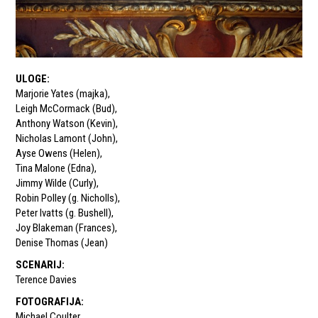
ULOGE
:
Marjorie Yates (majka)
,
Leigh McCormack (Bud)
,
Anthony Watson (Kevin)
,
Nicholas Lamont (John)
,
Ayse Owens (Helen)
,
Tina Malone (Edna)
,
Jimmy Wilde (Curly)
,
Robin Polley (g. Nicholls)
,
Peter Ivatts (g. Bushell)
,
Joy Blakeman (Frances)
,
Denise Thomas (Jean)
SCENARIJ
:
Terence Davies
FOTOGRAFIJA
:
Michael Coulter