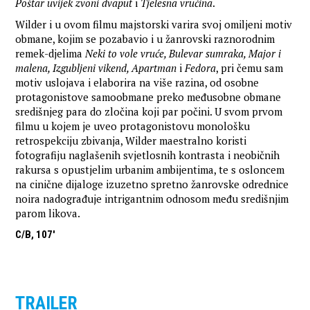
Poštar uvijek zvoni dvaput
i
Tjelesna vrućina
.
Wilder i u ovom filmu majstorski varira svoj omiljeni motiv
obmane, kojim se pozabavio i u žanrovski raznorodnim
remek-djelima
Neki to vole vruće, Bulevar sumraka, Major i
malena, Izgubljeni vikend, Apartman
i
Fedora
, pri čemu sam
motiv uslojava i elaborira na više razina, od osobne
protagonistove samoobmane preko međusobne obmane
središnjeg para do zločina koji par počini. U svom prvom
filmu u kojem je uveo protagonistovu monološku
retrospekciju zbivanja, Wilder maestralno koristi
fotografiju naglašenih svjetlosnih kontrasta i neobičnih
rakursa s opustjelim urbanim ambijentima, te s osloncem
na cinične dijaloge izuzetno spretno žanrovske odrednice
noira nadograđuje intrigantnim odnosom među središnjim
parom likova.
C/B, 107'
TRAILER