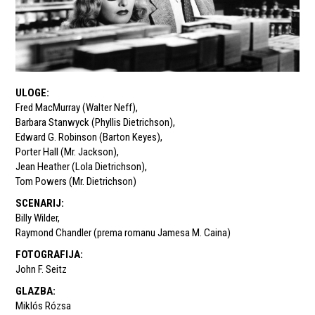
ULOGE
:
Fred MacMurray (Walter Neff)
,
Barbara Stanwyck (Phyllis Dietrichson)
,
Edward G. Robinson (Barton Keyes)
,
Porter Hall (Mr. Jackson)
,
Jean Heather (Lola Dietrichson)
,
Tom Powers (Mr. Dietrichson)
SCENARIJ
:
Billy Wilder
,
Raymond Chandler (prema romanu Jamesa M. Caina)
FOTOGRAFIJA
:
John F. Seitz
GLAZBA
:
Miklós Rózsa