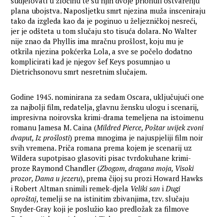
sudjelovati u zločinu te su njih dvoje prionuli ostvarenju
plana ubojstva. Naposljetku smrt njezina muža insceniraju
tako da izgleda kao da je poginuo u željezničkoj nesreći,
jer je odšteta u tom slučaju sto tisuća dolara. No Walter
nije znao da Phyllis ima mračnu prošlost, koju mu je
otkrila njezina pokćerka Lola, a sve se počelo dodatno
komplicirati kad je njegov šef Keys posumnjao u
Dietrichsonovu smrt nesretnim slučajem.
Godine 1945. nominirana za sedam Oscara, uključujući one
za najbolji film, redatelja, glavnu žensku ulogu i scenarij,
impresivna noirovska krimi-drama temeljena na istoimenu
romanu Jamesa M. Caina (
Mildred Pierce, Poštar uvijek zvoni
dvaput, Iz prošlosti
) prema mnogima je najuspjeliji film noir
svih vremena. Priča romana prema kojem je scenarij uz
Wildera supotpisao glasoviti pisac tvrdokuhane krimi-
proze Raymond Chandler (
Zbogom, dragana moja, Visoki
prozor, Dama u jezeru
), prema čijoj su prozi Howard Hawks
i Robert Altman snimili remek-djela
Veliki san
i
Dugi
oproštaj
, temelji se na istinitim zbivanjima, tzv. slučaju
Snyder-Gray koji je poslužio kao predložak za filmove