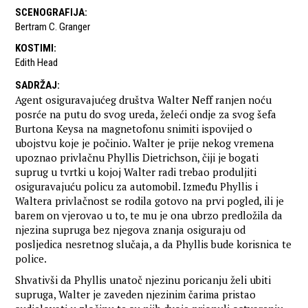
SCENOGRAFIJA
:
Bertram C. Granger
KOSTIMI
:
Edith Head
SADRŽAJ
:
Agent osiguravajućeg društva Walter Neff ranjen noću
posrće na putu do svog ureda, želeći ondje za svog šefa
Burtona Keysa na magnetofonu snimiti ispovijed o
ubojstvu koje je počinio. Walter je prije nekog vremena
upoznao privlačnu Phyllis Dietrichson, čiji je bogati
suprug u tvrtki u kojoj Walter radi trebao produljiti
osiguravajuću policu za automobil. Između Phyllis i
Waltera privlačnost se rodila gotovo na prvi pogled, ili je
barem on vjerovao u to, te mu je ona ubrzo predložila da
njezina supruga bez njegova znanja osiguraju od
posljedica nesretnog slučaja, a da Phyllis bude korisnica te
police.
Shvativši da Phyllis unatoč njezinu poricanju želi ubiti
supruga, Walter je zaveden njezinim čarima pristao