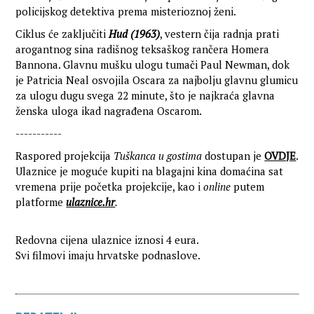
policijskog detektiva prema misterioznoj ženi.
Ciklus će zaključiti
Hud (1963)
, vestern čija radnja prati
arogantnog sina radišnog teksaškog rančera Homera
Bannona. Glavnu mušku ulogu tumači Paul Newman, dok
je Patricia Neal osvojila Oscara za najbolju glavnu glumicu
za ulogu dugu svega 22 minute, što je najkraća glavna
ženska uloga ikad nagrađena Oscarom.
-----------
Raspored projekcija
Tuškanca u gostima
dostupan je
OVDJE
.
Ulaznice je moguće kupiti na blagajni kina domaćina sat
vremena prije početka projekcije, kao i
online
putem
platforme
ulaznice.hr
.
Redovna cijena ulaznice iznosi 4 eura.
Svi filmovi imaju hrvatske podnaslove.