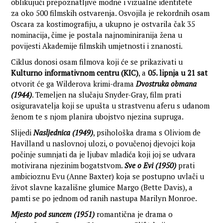
oblikujući prepoznatljive modne i vizualne identitete
za oko 500 filmskih ostvarenja. Osvojila je rekordnih osam
Oscara za kostimografiju, a ukupno je ostvarila čak 35
nominacija, čime je postala najnominiranija žena u
povijesti Akademije filmskih umjetnosti i znanosti.
Ciklus donosi osam filmova koji će se prikazivati u
Kulturno informativnom centru (KIC)
, a
05. lipnja u 21 sat
otvorit će ga Wilderova krimi-drama
Dvostruka obmana
(1944)
. Temeljen na slučaju Snyder-Gray, film prati
osiguravatelja koji se upušta u strastvenu aferu s udanom
ženom te s njom planira ubojstvo njezina supruga.
Slijedi
Nasljednica (1949)
, psihološka drama s Oliviom de
Havilland u naslovnoj ulozi, o povučenoj djevojci koja
počinje sumnjati da je ljubav mladića koji joj se udvara
motivirana njezinim bogatstvom.
Sve o Evi (1950)
prati
ambicioznu Evu (Anne Baxter) koja se postupno uvlači u
život slavne kazališne glumice Margo (Bette Davis), a
pamti se po jednom od ranih nastupa Marilyn Monroe.
Mjesto pod suncem (1951)
romantična je drama o