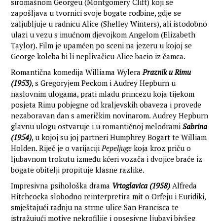
siromašnom Georgeu (Montgomery Clift) koji se
zapošljava u tvornici svoje bogate rodbine, gdje se
zaljubljuje u radnicu Alice (Shelley Winters), ali istodobno
ulazi u vezu s imućnom djevojkom Angelom (Elizabeth
Taylor). Film je upamćen po sceni na jezeru u kojoj se
George koleba bi li neplivačicu Alice bacio iz čamca.
Romantična komedija Williama Wylera
Praznik u Rimu
(1953)
, s Gregoryjem Peckom i Audrey Hepburn u
naslovnim ulogama, prati mladu princezu koja tijekom
posjeta Rimu pobjegne od kraljevskih obaveza i provede
nezaboravan dan s američkim novinarom. Audrey Hepburn
glavnu ulogu ostvaruje i u romantičnoj melodrami
Sabrina
(1954)
, u kojoj su joj partneri Humphrey Bogart te William
Holden. Riječ je o varijaciji
Pepeljuge
koja kroz priču o
ljubavnom trokutu između kćeri vozača i dvojice braće iz
bogate obitelji propituje klasne razlike.
Impresivna psihološka drama
Vrtoglavica (1958)
Alfreda
Hitchcocka slobodno reinterpretira mit o Orfeju i Euridiki,
smještajući radnju na strme ulice San Francisca te
istražujući motive nekrofilije i opsesivne ljubavi bivšeg