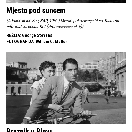
Mjesto pod suncem
(
A Place in the Sun, SAD, 1951 | Mjesto prikazivanja filma: Kulturno
informativni centar KIC (Preradovićeva ul. 5)
)
REŽIJA
:
George Stevens
FOTOGRAFIJA
:
William C. Mellor
Praznik u Rimu