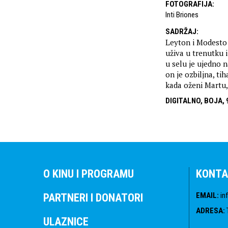
FOTOGRAFIJA
:
Inti Briones
SADRŽAJ
:
Leyton i Modesto r
uživa u trenutku 
u selu je ujedno 
on je ozbiljna, t
kada oženi Martu, 
DIGITALNO, BOJA, 
O KINU I PROGRAMU
KONTA
EMAIL
:
in
PARTNERI I DONATORI
ADRESA
:
ULAZNICE