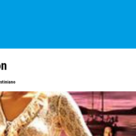
on
stiniano