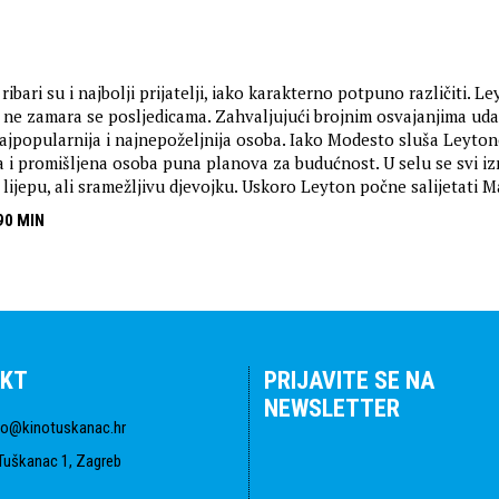
ibari su i najbolji prijatelji, iako karakterno potpuno različiti. L
i ne zamara se posljedicama. Zahvaljujući brojnim osvajanjima uda
najpopularnija i najnepoželjnija osoba. Iako Modesto sluša Leyton
iha i promišljena osoba puna planova za budućnost. U selu se svi i
lijepu, ali sramežljivu djevojku. Uskoro Leyton počne salijetati Ma
90 MIN
KT
PRIJAVITE SE NA
NEWSLETTER
fo@kinotuskanac.hr
Tuškanac 1, Zagreb