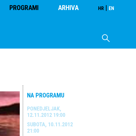
PROGRAMI
ARHIVA
|
HR
EN
NA PROGRAMU
PONEDJELJAK,
12.11.2012 19:00
SUBOTA, 10.11.2012
21:00