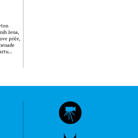
eyton
nih žena,
ove priče,
znenade
rtu...