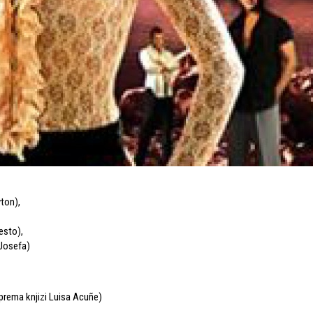
yton)
,
esto)
,
Josefa)
prema knjizi Luisa Acuñe)