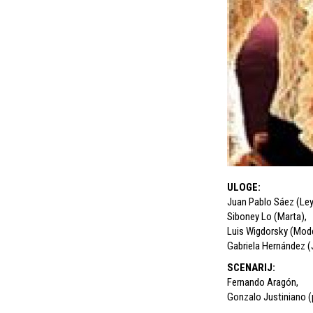
ULOGE
:
Juan Pablo Sáez (Le
Siboney Lo (Marta)
,
Luis Wigdorsky (Mod
Gabriela Hernández (
SCENARIJ
:
Fernando Aragón
,
Gonzalo Justiniano (