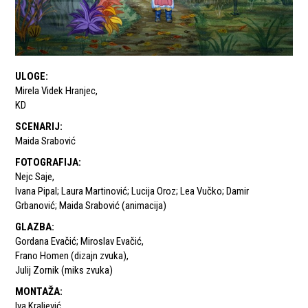
ULOGE
:
Mirela Videk Hranjec
,
KD
SCENARIJ
:
Maida Srabović
FOTOGRAFIJA
:
Nejc Saje
,
Ivana Pipal; Laura Martinović; Lucija Oroz; Lea Vučko; Damir
Grbanović; Maida Srabović (animacija)
GLAZBA
:
Gordana Evačić; Miroslav Evačić
,
Frano Homen (dizajn zvuka)
,
Julij Zornik (miks zvuka)
MONTAŽA
:
Iva Kraljević