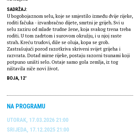
SADRŽAJ
:
U bogobojaznom selu, koje se smjestilo između dvije rijeke,
roditi fačuka - izvanbračno dijete, smrtni je grijeh. Svi u
selu zaziru od mlade trudne žene, koja svakog trena treba
roditi. U tom zadrtom i surovom okružju, i u njoj raste
strah. Kreću trudovi, diže se oluja, kopa se grob.
Zastrašujući porod razotkriva skriveni svijet grijeha i
razvrata. Dotad mirne rijeke, postaju razorni tsunami koji
potpuno uništi selo. Ostaje samo gola zemlja, iz tog
ništavila niče novi život.
BOJA, 12'
NA PROGRAMU
UTORAK, 17.03.2026 21:00
SRIJEDA, 17.12.2025 21:00