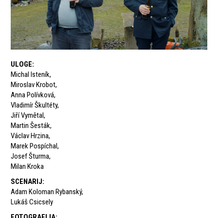
ULOGE
:
Michal Isteník
,
Miroslav Krobot
,
Anna Polívková
,
Vladimír Škultéty
,
Jiří Vymětal
,
Martin Šesták
,
Václav Hrzina
,
Marek Pospíchal
,
Josef Šturma
,
Milan Kroka
SCENARIJ
:
Adam Koloman Rybanský
,
Lukáš Csicsely
FOTOGRAFIJA
: