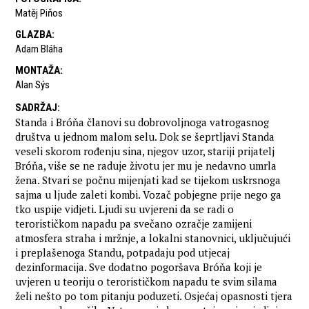
Matěj Piňos
GLAZBA
:
Adam Bláha
MONTAŽA
:
Alan Sýs
SADRŽAJ
:
Standa i Bróňa članovi su dobrovoljnoga vatrogasnog
društva u jednom malom selu. Dok se šeprtljavi Standa
veseli skorom rođenju sina, njegov uzor, stariji prijatelj
Bróňa, više se ne raduje životu jer mu je nedavno umrla
žena. Stvari se počnu mijenjati kad se tijekom uskrsnoga
sajma u ljude zaleti kombi. Vozač pobjegne prije nego ga
tko uspije vidjeti. Ljudi su uvjereni da se radi o
terorističkom napadu pa svečano ozračje zamijeni
atmosfera straha i mržnje, a lokalni stanovnici, uključujući
i preplašenoga Standu, potpadaju pod utjecaj
dezinformacija. Sve dodatno pogoršava Bróňa koji je
uvjeren u teoriju o terorističkom napadu te svim silama
želi nešto po tom pitanju poduzeti. Osjećaj opasnosti tjera