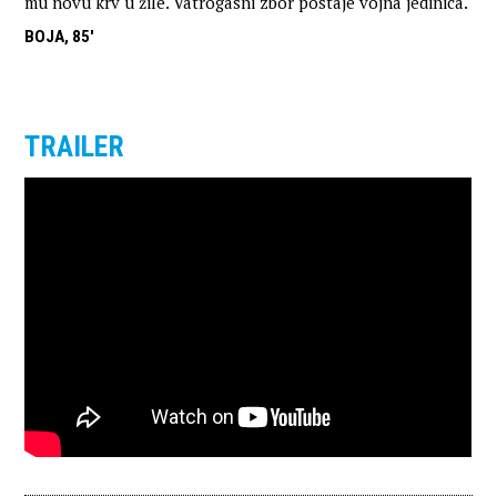
mu novu krv u žile. Vatrogasni zbor postaje vojna jedinica.
BOJA, 85'
TRAILER