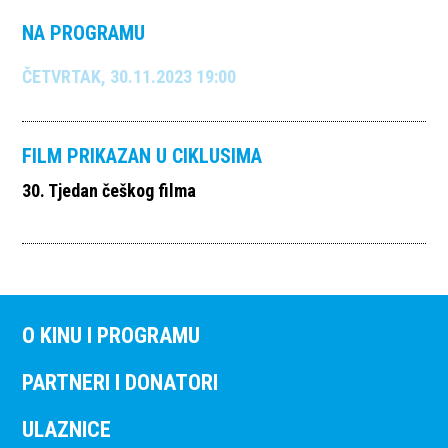
NA PROGRAMU
ČETVRTAK, 30.11.2023 19:00
FILM PRIKAZAN U CIKLUSIMA
30. Tjedan češkog filma
O KINU I PROGRAMU
PARTNERI I DONATORI
ULAZNICE