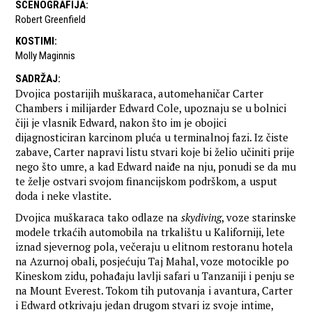
SCENOGRAFIJA
:
Robert Greenfield
KOSTIMI
:
Molly Maginnis
SADRŽAJ
:
Dvojica postarijih muškaraca, automehaničar Carter
Chambers i milijarder Edward Cole, upoznaju se u bolnici
čiji je vlasnik Edward, nakon što im je obojici
dijagnosticiran karcinom pluća u terminalnoj fazi. Iz čiste
zabave, Carter napravi listu stvari koje bi želio učiniti prije
nego što umre, a kad Edward naiđe na nju, ponudi se da mu
te želje ostvari svojom financijskom podrškom, a usput
doda i neke vlastite.
Dvojica muškaraca tako odlaze na
skydiving
, voze starinske
modele trkaćih automobila na trkalištu u Kaliforniji, lete
iznad sjevernog pola, večeraju u elitnom restoranu hotela
na Azurnoj obali, posjećuju Taj Mahal, voze motocikle po
Kineskom zidu, pohađaju lavlji safari u Tanzaniji i penju se
na Mount Everest. Tokom tih putovanja i avantura, Carter
i Edward otkrivaju jedan drugom stvari iz svoje intime,