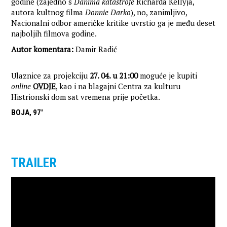
godine (zajedno s
Danima katastrofe
Richarda Kellyja,
autora kultnog filma
Donnie Darko
), no, zanimljivo,
Nacionalni odbor američke kritike uvrstio ga je među deset
najboljih filmova godine.
Autor komentara:
Damir Radić
Ulaznice za projekciju
27. 04. u 21:00
moguće je kupiti
online
OVDJE
, kao i na blagajni Centra za kulturu
Histrionski dom sat vremena prije početka.
BOJA, 97'
TRAILER