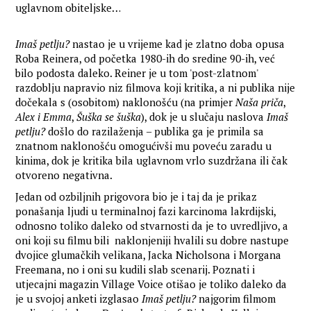
uglavnom obiteljske…
Imaš petlju?
nastao je u vrijeme kad je zlatno doba opusa
Roba Reinera, od početka 1980-ih do sredine 90-ih, već
bilo podosta daleko. Reiner je u tom 'post-zlatnom'
razdoblju napravio niz filmova koji kritika, a ni publika nije
dočekala s (osobitom) naklonošću (na primjer
Naša priča
,
Alex i Emma
,
Šuška se šuška
), dok je u slučaju naslova
Imaš
petlju?
došlo do razilaženja – publika ga je primila sa
znatnom naklonošću omogućivši mu poveću zaradu u
kinima, dok je kritika bila uglavnom vrlo suzdržana ili čak
otvoreno negativna.
Jedan od ozbiljnih prigovora bio je i taj da je prikaz
ponašanja ljudi u terminalnoj fazi karcinoma lakrdijski,
odnosno toliko daleko od stvarnosti da je to uvredljivo, a
oni koji su filmu bili naklonjeniji hvalili su dobre nastupe
dvojice glumačkih velikana, Jacka Nicholsona i Morgana
Freemana, no i oni su kudili slab scenarij. Poznati i
utjecajni magazin Village Voice otišao je toliko daleko da
je u svojoj anketi izglasao
Imaš petlju?
najgorim filmom