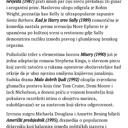
nevjesta (1987)
prati mladi par čiju sreću prekidaju zli gusar
i arogantni princ. Naslovnu ulogu odigrala je Robin
Wright, poznatija kao Kelly iz ultrapopularne sapunice
Santa Barbara
.
Kad je Harry sreo Sally (1989)
romantična je
komedija nastala prema scenariju Nore Ephron te je
upamćena po kultnoj sceni u restoranu gdje Sally
demonstrira razliku između pravog i glumljenog ženskog
orgazma.
Psihološki triler s elementima horora
Misery (1990)
još je
jedna adaptacija romana Stephena Kinga, o slavnom piscu
koji završi zatočen u rukama opsesivne obožavateljice kad
otkrije da je ubio njezinu omiljenu književnu junakinju.
Sudska drama
Malo dobrih ljudi (1992)
okuplja zvjezdanu
glumačku postavu koju čine Tom Cruise, Demi Moore i
Jack Nicholson, a donosi priču o vojnom branitelju koji
pokušava razotkriti istinu o ubojstvu marinca,
sukobljavajući se sa sustavom koji skriva odgovornost.
Izvrsnu suigru Michaela Douglasa i Annette Bening bilježi
Američki predsjednik (1995)
, dramedija o popularnom
državniku koji balansira između političkih izazova i