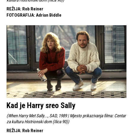
REŽIJA
:
Rob Reiner
FOTOGRAFIJA
:
Adrian Biddle
Kad je Harry sreo Sally
(
When Harry Met Sally..., SAD, 1989 | Mjesto prikazivanja filma: Centar
za kulturu Histrionski dom (Ilica 90)
)
REŽIJA
:
Rob Reiner