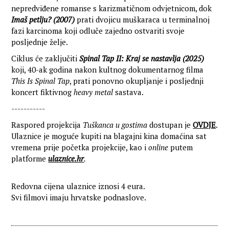
nepredviđene romanse s karizmatičnom odvjetnicom, dok
Imaš petlju? (2007)
prati dvojicu muškaraca u terminalnoj
fazi karcinoma koji odluče zajedno ostvariti svoje
posljednje želje.
Ciklus će zaključiti
Spinal Tap II: Kraj se nastavlja (2025)
koji, 40-ak godina nakon kultnog dokumentarnog filma
This Is Spinal Tap
, prati ponovno okupljanje i posljednji
koncert fiktivnog
heavy metal
sastava.
-----------
Raspored projekcija
Tuškanca u gostima
dostupan je
OVDJE
.
Ulaznice je moguće kupiti na blagajni kina domaćina sat
vremena prije početka projekcije, kao i
online
putem
platforme
ulaznice.hr
.
Redovna cijena ulaznice iznosi 4 eura.
Svi filmovi imaju hrvatske podnaslove.