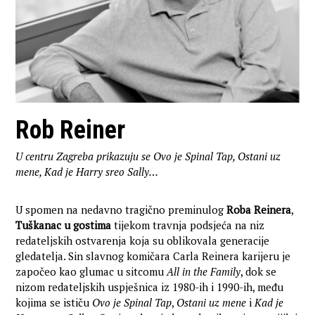
Rob Reiner
U centru Zagreba prikazuju se Ovo je Spinal Tap, Ostani uz
mene, Kad je Harry sreo Sally…
U spomen na nedavno tragično preminulog
Roba Reinera
,
Tuškanac u gostima
tijekom travnja podsjeća na niz
redateljskih ostvarenja koja su oblikovala generacije
gledatelja. Sin slavnog komičara Carla Reinera karijeru je
započeo kao glumac u sitcomu
All in the Family
, dok se
nizom redateljskih uspješnica iz 1980-ih i 1990-ih, među
kojima se ističu
Ovo je Spinal Tap
,
Ostani uz mene
i
Kad je