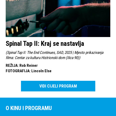
Spinal Tap II: Kraj se nastavlja
(
Spinal Tap II: The End Continues, SAD, 2025 | Mjesto prikazivanja
filma: Centar za kulturu Histrionski dom (Ilica 90)
)
REŽIJA
:
Rob Reiner
FOTOGRAFIJA
:
Lincoln Else
VIDI CIJELI PROGRAM
O KINU I PROGRAMU