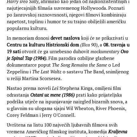
Harry sreo Sally
, afirmirao kao jedan od najkonzistentnijih i
najutjecajnijih filmaša suvremenog Hollywooda. Poznati
po žanrovskoj raznovrsnosti, njegovi filmovi kombiniraju
napetost, toplinu i humor te su trajno obilježili američku
popularnu kulturu.
In memoriam donosi
devet naslova
koji će se prikazivati u
Centru za kulturu Histrionski dom
(Ilica 90)
, a
08. travnja u
19 sati
otvorit će ga urnebesno duhovit
mockumentary
Ovo
je Spinal Tap
(1984)
. Film parodira ozbiljne glazbene
dokumentarce poput
The Song Remains the Same
o Led
Zeppelinu i
The Last Waltz
o sastavu The Band, snimljenog
u režiji Martina Scorsesea.
Nastao prema noveli
Leš
Stephena Kinga, omiljeni film
odrastanja
Ostani uz mene (1986)
prati kako prijateljska
podrška utječe na ispunjavanje naizgled bizarnih snova, a
u glavnim su ulogama sjajni Wil Wheaton, River Phoenix,
Corey Feldman i Jerry O'Connell.
Uvrštena na listu 100 najvećih ljubavnih filmova svih
vremena Američkog filmskog instituta, komedija
Kraljevna