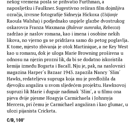
nekog vremena posla se prihvatio Furthman, a
naposljetku i Faulkner. Sugestivno režiran film dojmljiva
ozračja, izvrsne fotografije Sidneyja Hickoxa (
Usijanje
Raoula Walsha) i podjednako uspjele glazbe dvostrukog
oskarovca Franza Waxmana (
Bulevar sumraka, Rebecca
)
zadržao je naslov romana, kao i imena i osobine nekih
likova, no vjerno ga se pridržava samo do petog poglavlja.
K tome, mjesto zbivanja je otok Martinique, a ne Key West
kao u romanu, dok je uloga Marie Browning proširena u
odnosu na njezin prozni lik, da bi se dodatno iskoristila
kemija između Bogarta i Bacall. Nju je, pak, na naslovnici
magazina Harper´s Bazaar 1943. zapazila Nancy ´Slim´
Hawks, redateljeva supruga koja mu je predložila da
djevojku angažira u svom sljedećem projektu. Hawksovoj
supruzi lik Marie i duguje nadimak ´Slim´, a u filmu ona
pjeva dvije pjesme Hoagyja Carmichaela i Johnnyja
Mercera, pri čemu je Carmichael angažiran i kao glumac, u
ulozi pijanista Cricketa.
C/B, 100'