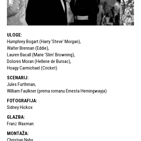
ULOGE
:
Humphrey Bogart (Harry 'Steve' Morgan)
,
Walter Brennan (Eddie)
,
Lauren Bacall (Marie 'Slim' Browning)
,
Dolores Moran (Hellene de Bursac)
,
Hoagy Carmichael (Cricket)
SCENARIJ
:
Jules Furthman
,
William Faulkner (prema romanu Ernesta Hemingwayja)
FOTOGRAFIJA
:
Sidney Hickox
GLAZBA
:
Franz Waxman
MONTAŽA
:
Christian Nyby