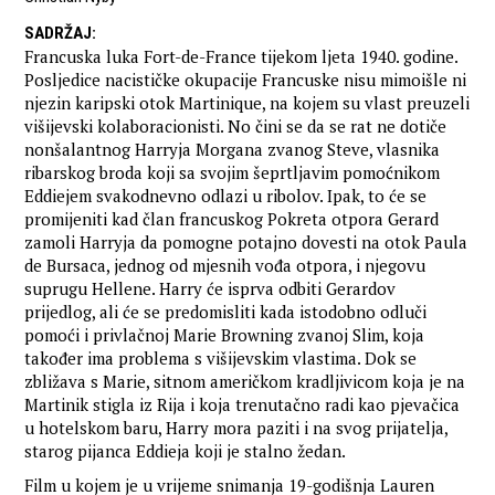
SADRŽAJ
:
Francuska luka Fort-de-France tijekom ljeta 1940. godine.
Posljedice nacističke okupacije Francuske nisu mimoišle ni
njezin karipski otok Martinique, na kojem su vlast preuzeli
višijevski kolaboracionisti. No čini se da se rat ne dotiče
nonšalantnog Harryja Morgana zvanog Steve, vlasnika
ribarskog broda koji sa svojim šeprtljavim pomoćnikom
Eddiejem svakodnevno odlazi u ribolov. Ipak, to će se
promijeniti kad član francuskog Pokreta otpora Gerard
zamoli Harryja da pomogne potajno dovesti na otok Paula
de Bursaca, jednog od mjesnih vođa otpora, i njegovu
suprugu Hellene. Harry će isprva odbiti Gerardov
prijedlog, ali će se predomisliti kada istodobno odluči
pomoći i privlačnoj Marie Browning zvanoj Slim, koja
također ima problema s višijevskim vlastima. Dok se
zbližava s Marie, sitnom američkom kradljivicom koja je na
Martinik stigla iz Rija i koja trenutačno radi kao pjevačica
u hotelskom baru, Harry mora paziti i na svog prijatelja,
starog pijanca Eddieja koji je stalno žedan.
Film u kojem je u vrijeme snimanja 19-godišnja Lauren