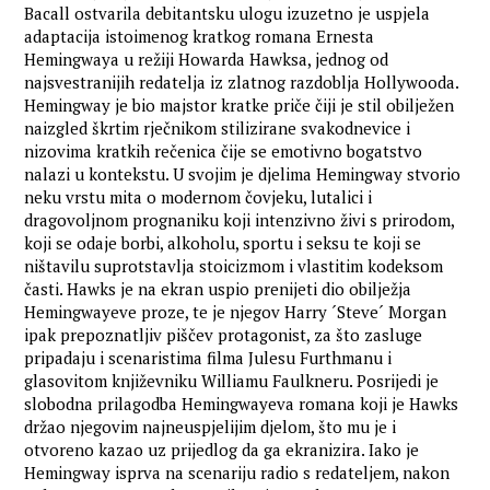
Bacall ostvarila debitantsku ulogu izuzetno je uspjela
adaptacija istoimenog kratkog romana Ernesta
Hemingwaya u režiji Howarda Hawksa, jednog od
najsvestranijih redatelja iz zlatnog razdoblja Hollywooda.
Hemingway je bio majstor kratke priče čiji je stil obilježen
naizgled škrtim rječnikom stilizirane svakodnevice i
nizovima kratkih rečenica čije se emotivno bogatstvo
nalazi u kontekstu. U svojim je djelima Hemingway stvorio
neku vrstu mita o modernom čovjeku, lutalici i
dragovoljnom prognaniku koji intenzivno živi s prirodom,
koji se odaje borbi, alkoholu, sportu i seksu te koji se
ništavilu suprotstavlja stoicizmom i vlastitim kodeksom
časti. Hawks je na ekran uspio prenijeti dio obilježja
Hemingwayeve proze, te je njegov Harry ´Steve´ Morgan
ipak prepoznatljiv piščev protagonist, za što zasluge
pripadaju i scenaristima filma Julesu Furthmanu i
glasovitom književniku Williamu Faulkneru. Posrijedi je
slobodna prilagodba Hemingwayeva romana koji je Hawks
držao njegovim najneuspjelijim djelom, što mu je i
otvoreno kazao uz prijedlog da ga ekranizira. Iako je
Hemingway isprva na scenariju radio s redateljem, nakon