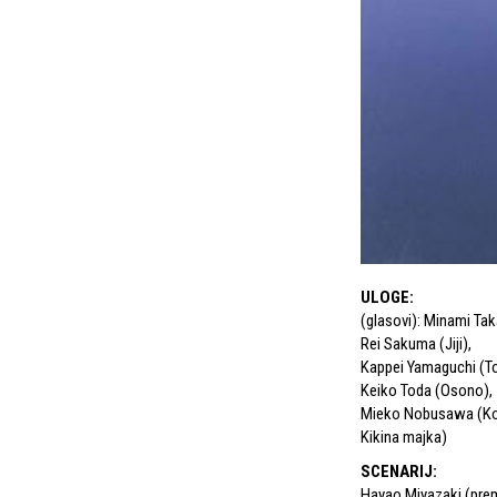
ULOGE
:
(glasovi): Minami Tak
Rei Sakuma (Jiji)
,
Kappei Yamaguchi (
Keiko Toda (Osono)
,
Mieko Nobusawa (Ko
Kikina majka)
SCENARIJ
:
Hayao Miyazaki (pre