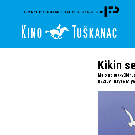
Kikin s
Majo no takkyűbin, 
REŽIJA
:
Hayao Miya