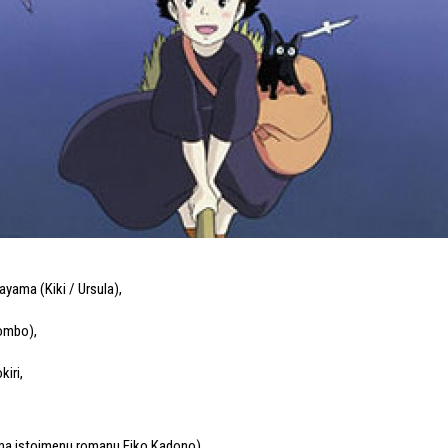
ayama (Kiki / Ursula)
,
Tombo)
,
kiri
,
ma istoimenu romanu Eiko Kadono)