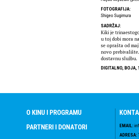
FOTOGRAFIJA
:
Shigeo Sugimura
SADRŽAJ
:
Kiki je trinaestog
u toj dobi mora na
se oprašta od majk
novo prebivalište
dostavnu službu.
DIGITALNO, BOJA, 
O KINU I PROGRAMU
KONTA
EMAIL
:
in
PARTNERI I DONATORI
ADRESA
: