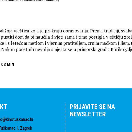
odišnja vještica koja je pri kraju obrazovanja. Prema tradiciji, svaka
pustiti dom da bi naučila živjeti sama i time postigla vještičju zrel
e i s letećom metlom i vjernim pratiteljem, crnim mačkom Jijiem, t
. Nakon početnih nevolja smješta se u primorski gradić Koriko gdj
103 MIN
KT
PRIJAVITE SE NA
NEWSLETTER
fo@kinotuskanac.hr
Tuškanac 1, Zagreb