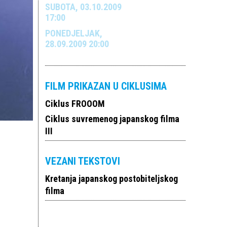
SUBOTA, 03.10.2009
17:00
PONEDJELJAK,
28.09.2009 20:00
FILM PRIKAZAN U CIKLUSIMA
Ciklus FROOOM
Ciklus suvremenog japanskog filma
III
VEZANI TEKSTOVI
Kretanja japanskog postobiteljskog
filma