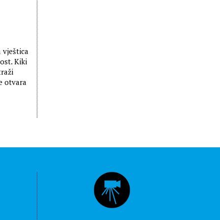
 vještica
ost. Kiki
raži
e otvara