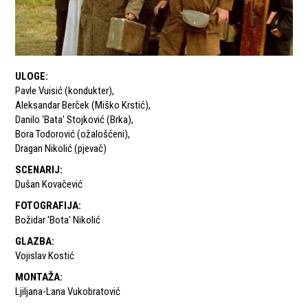
ULOGE
:
Pavle Vuisić (kondukter)
,
Aleksandar Berček (Miško Krstić)
,
Danilo 'Bata' Stojković (Brka)
,
Bora Todorović (ožalošćeni)
,
Dragan Nikolić (pjevač)
SCENARIJ
:
Dušan Kovačević
FOTOGRAFIJA
:
Božidar 'Bota' Nikolić
GLAZBA
:
Vojislav Kostić
MONTAŽA
:
Ljiljana-Lana Vukobratović