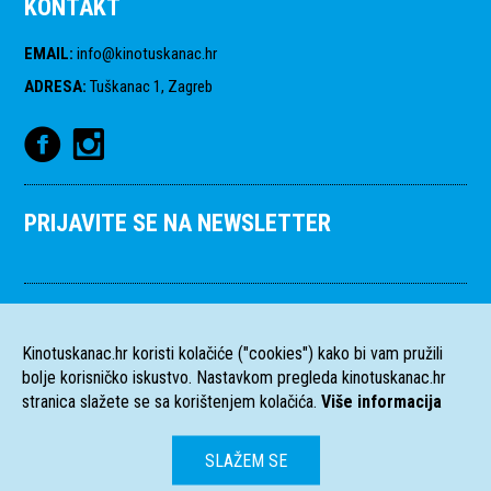
KONTAKT
EMAIL
:
info@kinotuskanac.hr
ADRESA
:
Tuškanac 1, Zagreb
PRIJAVITE SE NA NEWSLETTER
Kinotuskanac.hr koristi kolačiće ("cookies") kako bi vam pružili
bolje korisničko iskustvo. Nastavkom pregleda kinotuskanac.hr
stranica slažete se sa korištenjem kolačića.
Više informacija
SLAŽEM SE
HR
EN