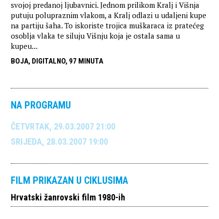
svojoj predanoj ljubavnici. Jednom prilikom Kralj i Višnja
putuju polupraznim vlakom, a Kralj odlazi u udaljeni kupe
na partiju šaha. To iskoriste trojica muškaraca iz pratećeg
osoblja vlaka te siluju Višnju koja je ostala sama u
kupeu...
BOJA, DIGITALNO, 97 MINUTA
NA PROGRAMU
ČETVRTAK, 29.03.2007 21:00
SRIJEDA, 28.03.2007 19:00
FILM PRIKAZAN U CIKLUSIMA
Hrvatski žanrovski film 1980-ih