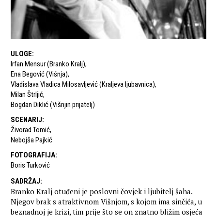
ULOGE
:
Irfan Mensur (Branko Kralj)
,
Ena Begović (Višnja)
,
Vladislava Vladica Milosavljević (Kraljeva ljubavnica)
,
Milan Štrljić
,
Bogdan Diklić (Višnjin prijatelj)
SCENARIJ
:
Živorad Tomić
,
Nebojša Pajkić
FOTOGRAFIJA
:
Boris Turković
SADRŽAJ
:
Branko Kralj otuđeni je poslovni čovjek i ljubitelj šaha.
Njegov brak s atraktivnom Višnjom, s kojom ima sinčića, u
beznadnoj je krizi, tim prije što se on znatno bližim osjeća