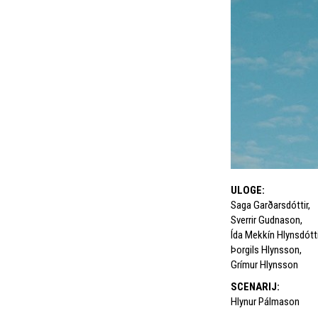
ULOGE
:
Saga Garðarsdóttir
,
Sverrir Gudnason
,
Ída Mekkín Hlynsdótti
Þorgils Hlynsson
,
Grímur Hlynsson
SCENARIJ
:
Hlynur Pálmason