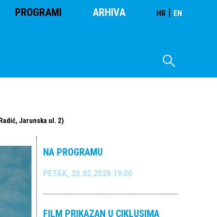
PROGRAMI
ARHIVA
|
HR
EN
Radić, Jarunska ul. 2)
NA PROGRAMU
PETAK, 20.02.2026 19:00
FILM PRIKAZAN U CIKLUSIMA