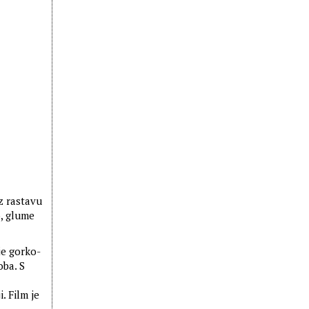
z rastavu
o, glume
je gorko-
oba. S
. Film je