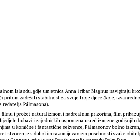
alnom Islandu, gdje umjetnica Anna i ribar Magnus navigiraju kro
 pritom zadržati stabilnost za svoje troje djece (koje, izvanredn
ce redatelja Pálmasona).
filmu i prožet naturalizmom i nadrealnim prizorima, film prikazu
lijedjele ljubavi i zajedničkih uspomena usred izmjene godišnjih d
njima u komične i fantastične sekvence, Pálmasonov bolno iskren,
et stvoren je s dubokim razumijevanjem posebnosti svake obitelji