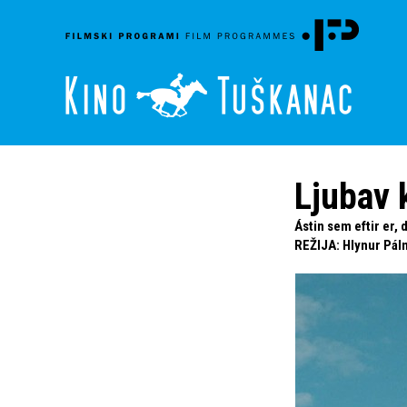
Ljubav 
Ástin sem eftir er, 
REŽIJA
:
Hlynur Pá