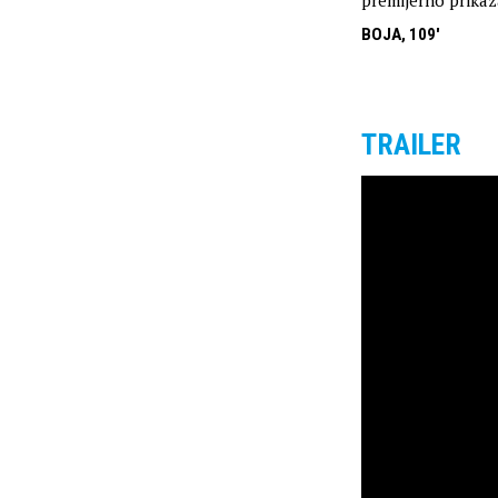
premijerno prikaz
BOJA, 109'
TRAILER