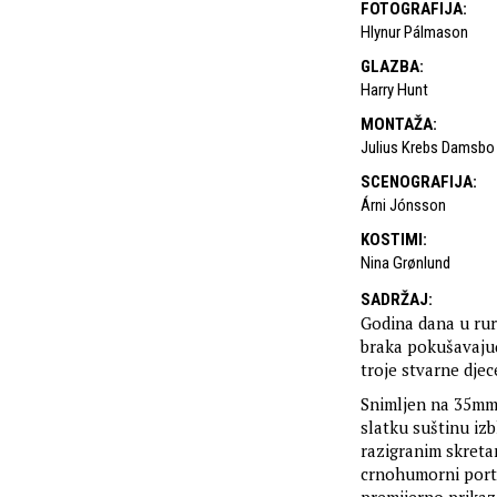
FOTOGRAFIJA
:
Hlynur Pálmason
GLAZBA
:
Harry Hunt
MONTAŽA
:
Julius Krebs Damsbo
SCENOGRAFIJA
:
Árni Jónsson
KOSTIMI
:
Nina Grønlund
SADRŽAJ
:
Godina dana u rur
braka pokušavajući
troje stvarne dje
Snimljen na 35mm 
slatku suštinu izb
razigranim skreta
crnohumorni portr