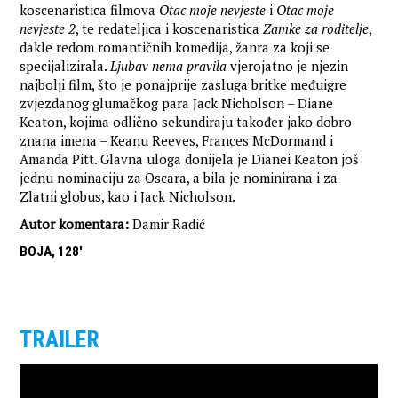
koscenaristica filmova
Otac moje nevjeste
i
Otac moje
nevjeste 2
, te redateljica i koscenaristica
Zamke za roditelje
,
dakle redom romantičnih komedija, žanra za koji se
specijalizirala.
Ljubav nema pravila
vjerojatno je njezin
najbolji film, što je ponajprije zasluga britke međuigre
zvjezdanog glumačkog para Jack Nicholson – Diane
Keaton, kojima odlično sekundiraju također jako dobro
znana imena – Keanu Reeves, Frances McDormand i
Amanda Pitt. Glavna uloga donijela je Dianei Keaton još
jednu nominaciju za Oscara, a bila je nominirana i za
Zlatni globus, kao i Jack Nicholson.
Autor komentara:
Damir Radić
BOJA, 128'
TRAILER