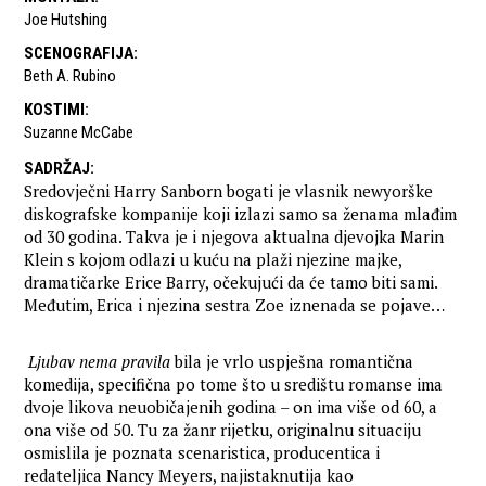
Joe Hutshing
SCENOGRAFIJA
:
Beth A. Rubino
KOSTIMI
:
Suzanne McCabe
SADRŽAJ
:
Sredovječni Harry Sanborn bogati je vlasnik newyorške
diskografske kompanije koji izlazi samo sa ženama mlađim
od 30 godina. Takva je i njegova aktualna djevojka Marin
Klein s kojom odlazi u kuću na plaži njezine majke,
dramatičarke Erice Barry, očekujući da će tamo biti sami.
Međutim, Erica i njezina sestra Zoe iznenada se pojave…
Ljubav nema pravila
bila je vrlo uspješna romantična
komedija, specifična po tome što u središtu romanse ima
dvoje likova neuobičajenih godina – on ima više od 60, a
ona više od 50. Tu za žanr rijetku, originalnu situaciju
osmislila je poznata scenaristica, producentica i
redateljica Nancy Meyers, najistaknutija kao