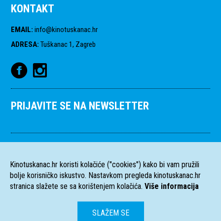
KONTAKT
EMAIL
:
info@kinotuskanac.hr
ADRESA
:
Tuškanac 1, Zagreb
PRIJAVITE SE NA NEWSLETTER
Kinotuskanac.hr koristi kolačiće ("cookies") kako bi vam pružili
bolje korisničko iskustvo. Nastavkom pregleda kinotuskanac.hr
stranica slažete se sa korištenjem kolačića.
Više informacija
SLAŽEM SE
HR
EN