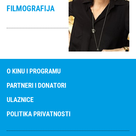
FILMOGRAFIJA
O KINU I PROGRAMU
PARTNERI I DONATORI
ULAZNICE
POLITIKA PRIVATNOSTI