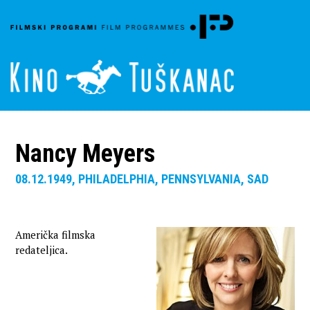
Nancy Meyers
08.12.1949, PHILADELPHIA, PENNSYLVANIA, SAD
Američka filmska
redateljica.