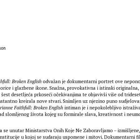
son
hfull: Broken English
odvažan je dokumentarni portret ove nepono
orice i glazbene ikone. Snažna, provokativna i istinski originalna
 šest desetljeća prkoseći očekivanjima te objavivši više od trideset
stantno kreirala nove stvari. Snimljen uz njezino puno sudjelova
ianne Faithfull: Broken English
intiman je i nepokolebljivo istraživ
ad slomljenog života kojeg su formirale slava, kreativnost i neumo
ja se unutar Ministarstva Onih Koje Ne Zaboravljamo – izmišljene,
nstitucije u kojoj se sudaraju uspomene i mitovi. Dokumentarni f