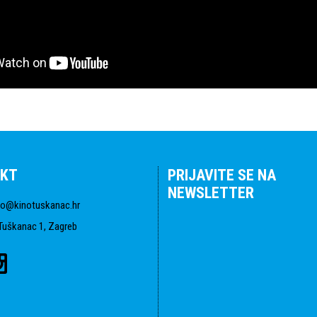
KT
PRIJAVITE SE NA
NEWSLETTER
fo@kinotuskanac.hr
Tuškanac 1, Zagreb