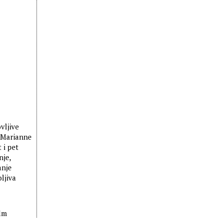
vljive
, Marianne
 i pet
nje,
anje
ljiva
ilm