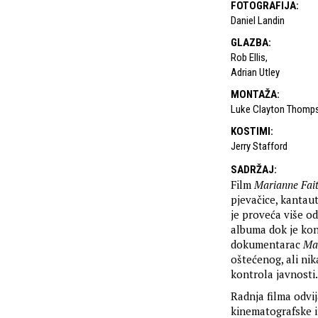
FOTOGRAFIJA
:
Daniel Landin
GLAZBA
:
Rob Ellis
,
Adrian Utley
MONTAŽA
:
Luke Clayton Thomp
KOSTIMI
:
Jerry Stafford
SADRŽAJ
:
Film
Marianne Fait
pjevačice, kantaut
je proveća više od
albuma dok je kon
dokumentarac
Mar
oštećenog, ali nik
kontrola javnosti.
Radnja filma odvi
kinematografske i