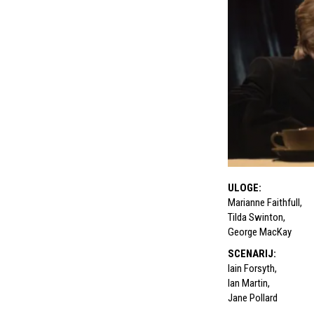
ULOGE
:
Marianne Faithfull
,
Tilda Swinton
,
George MacKay
SCENARIJ
:
Iain Forsyth
,
Ian Martin
,
Jane Pollard