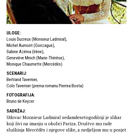
ULOGE
:
Louis Ducreux (Monsieur Ladmiral)
,
Michel Aumont (Gonzague)
,
Sabine Azéma (Irène)
,
Geneviève Mnich (Marie-Thérèse)
,
Monique Chaumette (Mercédès)
SCENARIJ
:
Bertrand Tavernier
,
Colo Tavernier (prema romanu Pierrea Bosta)
FOTOGRAFIJA
:
Bruno de Keyzer
SADRŽAJ
:
Udovac Monsieur Ladmiral sedamdesetogodišnji je slikar
koji živi na imanju u okolici Pariza. Društvo mu rade
sluškinja Mercédès i njegove slike, a nedjeljom mu u posjet