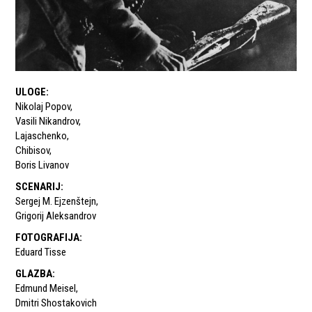
ULOGE
:
Nikolaj Popov
,
Vasili Nikandrov
,
Lajaschenko
,
Chibisov
,
Boris Livanov
SCENARIJ
:
Sergej M. Ejzenštejn
,
Grigorij Aleksandrov
FOTOGRAFIJA
:
Eduard Tisse
GLAZBA
:
Edmund Meisel
,
Dmitri Shostakovich