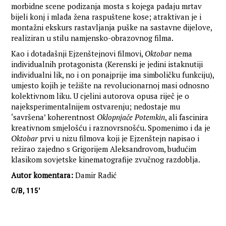
morbidne scene podizanja mosta s kojega padaju mrtav
bijeli konj i mlada žena raspuštene kose; atraktivan je i
montažni ekskurs rastavljanja puške na sastavne dijelove,
realiziran u stilu namjensko-obrazovnog filma.
Kao i dotadašnji Ejzenštejnovi filmovi,
Oktobar
nema
individualnih protagonista (Kerenski je jedini istaknutiji
individualni lik, no i on ponajprije ima simboličku funkciju),
umjesto kojih je težište na revolucionarnoj masi odnosno
kolektivnom liku. U cjelini autorova opusa riječ je o
najeksperimentalnijem ostvarenju; nedostaje mu
‘savršena’ koherentnost
Oklopnjače Potemkin
, ali fascinira
kreativnom smjelošću i raznovrsnošću. Spomenimo i da je
Oktobar
prvi u nizu filmova koji je Ejzenštejn napisao i
režirao zajedno s Grigorijem Aleksandrovom, budućim
klasikom sovjetske kinematografije zvučnog razdoblja.
Autor komentara:
Damir Radić
C/B, 115'