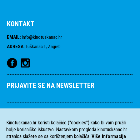
KONTAKT
EMAIL
:
info@kinotuskanac.hr
ADRESA
:
Tuškanac 1, Zagreb
PRIJAVITE SE NA NEWSLETTER
Kinotuskanac.hr koristi kolačiće ("cookies") kako bi vam pružili
bolje korisničko iskustvo. Nastavkom pregleda kinotuskanac.hr
stranica slažete se sa korištenjem kolačića.
Više informacija