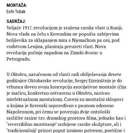
MONTAŽA
:
Esfir Tobak
SADRŽAJ
:
Veljače 1917. revolucijom je srušena carska vlast u Rusiji.
Nova vlada na čelu s Kerenskim ne popušta zahtjevima
boljševika za sklapanjem mira s Njemačkom pa oni, pod
vodstvom Lenjina, planiraju preuzeti vlast. Nova
revolucija počinje napadom na Zimski dvorac u
Petrogradu.
U
Oktobru
, naručenom od vlasti radi obilježavanja desete
godišnjice Oktobarske revolucije, Sergej Ejzejnštejn je do
vrhunca doveo svoju koncepciju asocijativne montaže (čiju
je inačicu, konkretno ostvarenu u
Oktobru
, nazivao
intelektualnom montažom). Čuveni su montažni sklopovi
u kojima je Kerenski uspoređivan s paunom odnosno
Napoleonom, pri čemu se povezuju dvije ontološki
različite razine tzv. dramskog prostora filma, jednako kao i
‘reverzibilno montiranje’ razbijene carske skulpture, ali i
‘tradicionalniji’ prizori poput iznimno potresne, poetične i