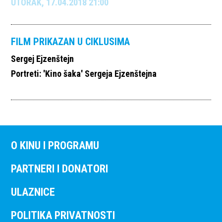
UTORAK, 17.04.2018 21:00
FILM PRIKAZAN U CIKLUSIMA
Sergej Ejzenštejn
Portreti: 'Kino šaka' Sergeja Ejzenštejna
O KINU I PROGRAMU
PARTNERI I DONATORI
ULAZNICE
POLITIKA PRIVATNOSTI