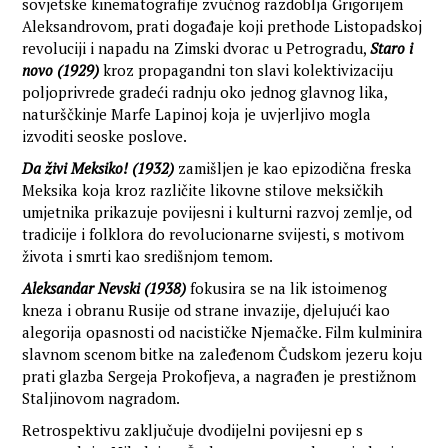
sovjetske kinematografije zvučnog razdoblja Grigorijem
Aleksandrovom, prati događaje koji prethode Listopadskoj
revoluciji i napadu na Zimski dvorac u Petrogradu,
Staro i
novo (1929)
kroz propagandni ton slavi kolektivizaciju
poljoprivrede gradeći radnju oko jednog glavnog lika,
naturščkinje Marfe Lapinoj koja je uvjerljivo mogla
izvoditi seoske poslove.
Da živi Meksiko! (1932)
zamišljen je kao epizodična freska
Meksika koja kroz različite likovne stilove meksičkih
umjetnika prikazuje povijesni i kulturni razvoj zemlje, od
tradicije i folklora do revolucionarne svijesti, s motivom
života i smrti kao središnjom temom.
Aleksandar Nevski (1938)
fokusira se na lik istoimenog
kneza i obranu Rusije od strane invazije, djelujući kao
alegorija opasnosti od nacističke Njemačke. Film kulminira
slavnom scenom bitke na zaleđenom Čudskom jezeru koju
prati glazba Sergeja Prokofjeva, a nagrađen je prestižnom
Staljinovom nagradom.
Retrospektivu zaključuje dvodijelni povijesni ep s