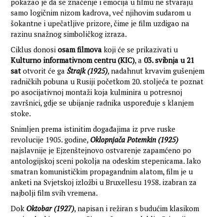
pokazao je da se značenje i emocija u filmu ne stvaraju
samo logičnim nizom kadrova, već njihovim sudarom u
šokantne i upečatljive prizore, čime je film uzdigao na
razinu snažnog simboličkog izraza.
Ciklus donosi
osam filmova
koji će se prikazivati u
Kulturno informativnom centru (KIC)
, a
03. svibnja u 21
sat
otvorit će ga
Štrajk (1925)
, nadahnut krvavim gušenjem
radničkih pobuna u Rusiji početkom 20. stoljeća te poznat
po asocijativnoj montaži koja kulminira u potresnoj
završnici, gdje se ubijanje radnika uspoređuje s klanjem
stoke.
Snimljen prema istinitim događajima iz prve ruske
revolucije 1905. godine,
Oklopnjača Potemkin (1925)
najslavnije je Ejzenštejnovo ostvarenje zapamćeno po
antologijskoj sceni pokolja na odeskim stepenicama. Iako
smatran komunističkim propagandnim alatom, film je u
anketi na Svjetskoj izložbi u Bruxellesu 1958. izabran za
najbolji film svih vremena.
Dok
Oktobar (1927)
, napisan i režiran s budućim klasikom