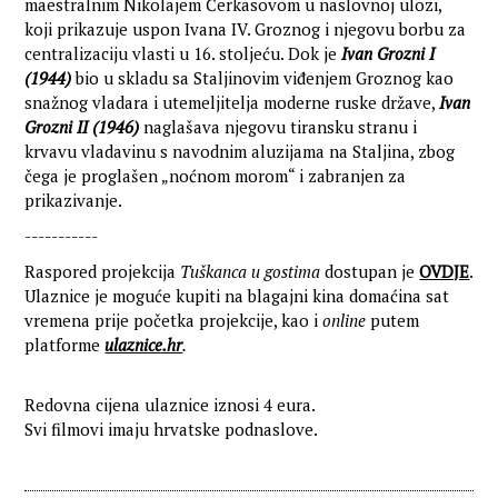
maestralnim Nikolajem Čerkasovom u naslovnoj ulozi,
koji prikazuje uspon Ivana IV. Groznog i njegovu borbu za
centralizaciju vlasti u 16. stoljeću. Dok je
Ivan Grozni I
(1944)
bio u skladu sa Staljinovim viđenjem Groznog kao
snažnog vladara i utemeljitelja moderne ruske države,
Ivan
Grozni II (1946)
naglašava njegovu tiransku stranu i
krvavu vladavinu s navodnim aluzijama na Staljina, zbog
čega je proglašen „noćnom morom“ i zabranjen za
prikazivanje.
-----------
Raspored projekcija
Tuškanca u gostima
dostupan je
OVDJE
.
Ulaznice je moguće kupiti na blagajni kina domaćina sat
vremena prije početka projekcije, kao i
online
putem
platforme
ulaznice.hr
.
Redovna cijena ulaznice iznosi 4 eura.
Svi filmovi imaju hrvatske podnaslove.