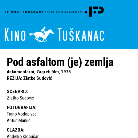
Pod asfaltom (je) zemlja
dokumentarni, Zagreb film, 1975
REŽIJA
:
Zlatko Sudović
SCENARIJ
:
Zlatko Sudović
FOTOGRAFIJA
:
Frano Vodopivec
,
Antun Markić
GLAZBA
:
Anđelko Klobučar