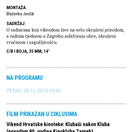
MONTAŽA
:
Blaženka Jenčik
SADRŽAJ
:
O radnicima koji vikendom žive na selu okruženi prirodom,
a radnim tjednom u Zagrebu asfaltiraju ulice, okruženi
vrućinom i zagušljivošću.
C/B I BOJA, 35 MM, 14'
NA PROGRAMU
PETAK, 30.11.2018 19:00
FILM PRIKAZAN U CIKLUSIMA
Vikend Hrvatske kinoteke: Klubaši nakon Kluba
(povodom 90. godina Kinokluba Zagreb)