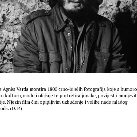
e
Agnès Varda montira 1800 crno-bijelih fotografija koje s humor
 kulturu, modu i običaje te portretira junake, povijest i munjevit
je. Njezin film čini opipljivim uzbuđenje i velike nade mladog
oda. (D. P.)