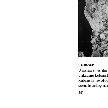
SADRŽAJ
:
U maniri
cinécritur
prikazuju kubansku
Kubanske revoluci
socijalističkog nar
30'