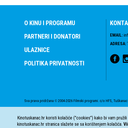
O KINU I PROGRAMU
KONTA
EMAIL
:
in
PARTNERI I DONATORI
ADRESA
:
ULAZNICE
POLITIKA PRIVATNOSTI
Sva prava pridržana
2004-2026 Filmski programi. c/o HFS, Tuškanac 
©
Kinotuskanac.hr koristi kolačiće ("cookies") kako bi vam pružil
kinotuskanac.hr stranica slažete se sa korištenjem kolačića.
Vi