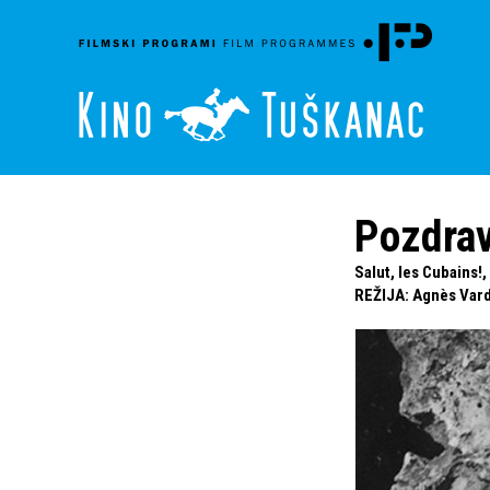
Pozdrav
Salut, les Cubains!
REŽIJA
:
Agnès Var