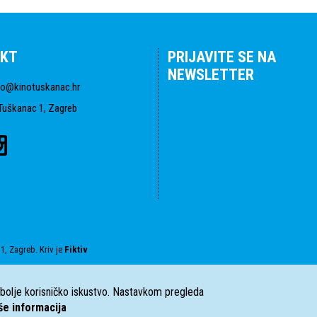
KT
PRIJAVITE SE NA
NEWSLETTER
fo@kinotuskanac.hr
Tuškanac 1, Zagreb
1, Zagreb. Kriv je
Fiktiv
i bolje korisničko iskustvo. Nastavkom pregleda
še informacija