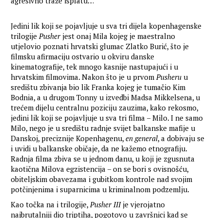
agresivno traže isplatu…
Jedini lik koji se pojavljuje u sva tri dijela kopenhagenske
trilogije
Pusher
jest onaj Mila kojeg je maestralno
utjelovio poznati hrvatski glumac Zlatko Burić, što je
filmsku afirmaciju ostvario u okviru danske
kinematografije, tek mnogo kasnije nastupajući i u
hrvatskim filmovima. Nakon što je u prvom
Pusheru
u
središtu zbivanja bio lik Franka kojeg je tumačio Kim
Bodnia, a u drugom Tonny u izvedbi Madsa Mikkelsena, u
trećem dijelu centralnu poziciju zauzima, kako rekosmo,
jedini lik koji se pojavljuje u sva tri filma – Milo. I ne samo
Milo, nego je u središtu radnje svijet balkanske mafije u
Danskoj, preciznije Kopenhagenu,
en general
, a dobivaju se
i uvidi u balkanske običaje, da ne kažemo etnografiju.
Radnja filma zbiva se u jednom danu, u koji je zgusnuta
kaotična Milova egzistencija – on se bori s ovisnošću,
obiteljskim obavezama i gubitkom kontrole nad svojim
potčinjenima i suparnicima u kriminalnom podzemlju.
Kao točka na i trilogije,
Pusher III
je vjerojatno
najbrutalniji dio triptiha, pogotovo u završnici kad se