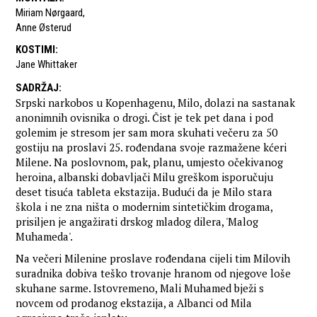
Miriam Nørgaard
,
Anne Østerud
KOSTIMI
:
Jane Whittaker
SADRŽAJ
:
Srpski narkobos u Kopenhagenu, Milo, dolazi na sastanak
anonimnih ovisnika o drogi. Čist je tek pet dana i pod
golemim je stresom jer sam mora skuhati večeru za 50
gostiju na proslavi 25. rođendana svoje razmažene kćeri
Milene. Na poslovnom, pak, planu, umjesto očekivanog
heroina, albanski dobavljači Milu greškom isporučuju
deset tisuća tableta ekstazija. Budući da je Milo stara
škola i ne zna ništa o modernim sintetičkim drogama,
prisiljen je angažirati drskog mladog dilera, 'Malog
Muhameda'.
Na večeri Milenine proslave rođendana cijeli tim Milovih
suradnika dobiva teško trovanje hranom od njegove loše
skuhane sarme. Istovremeno, Mali Muhamed bježi s
novcem od prodanog ekstazija, a Albanci od Mila