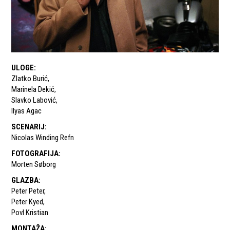
ULOGE
:
Zlatko Burić
,
Marinela Dekić
,
Slavko Labović
,
Ilyas Agac
SCENARIJ
:
Nicolas Winding Refn
FOTOGRAFIJA
:
Morten Søborg
GLAZBA
:
Peter Peter
,
Peter Kyed
,
Povl Kristian
MONTAŽA
: