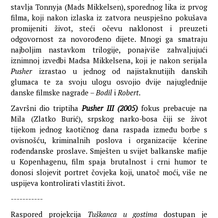
stavlja Tonnyja (Mads Mikkelsen), sporednog lika iz prvog
filma, koji nakon izlaska iz zatvora neuspješno pokušava
promijeniti život, steći očevu naklonost i preuzeti
odgovornost za novorođeno dijete. Mnogi ga smatraju
najboljim nastavkom trilogije, ponajviše zahvaljujući
iznimnoj izvedbi Madsa Mikkelsena, koji je nakon serijala
Pusher
izrastao u jednog od najistaknutijih danskih
glumaca te za svoju ulogu osvojio dvije najuglednije
danske filmske nagrade –
Bodil
i
Robert
.
Završni dio triptiha
Pusher III (2005)
fokus prebacuje na
Mila (Zlatko Burić), srpskog narko-bosa čiji se život
tijekom jednog kaotičnog dana raspada između borbe s
ovisnošću, kriminalnih poslova i organizacije kćerine
rođendanske proslave. Smješten u svijet balkanske mafije
u Kopenhagenu, film spaja brutalnost i crni humor te
donosi slojevit portret čovjeka koji, unatoč moći, više ne
uspijeva kontrolirati vlastiti život.
-----------
Raspored projekcija
Tuškanca u gostima
dostupan je