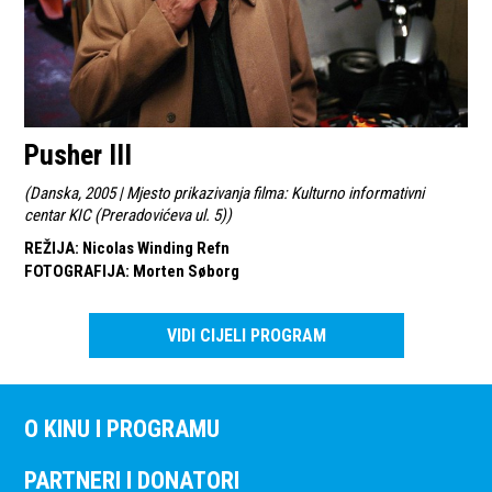
Pusher III
(
Danska, 2005 | Mjesto prikazivanja filma: Kulturno informativni
centar KIC (Preradovićeva ul. 5)
)
REŽIJA
:
Nicolas Winding Refn
FOTOGRAFIJA
:
Morten Søborg
VIDI CIJELI PROGRAM
O KINU I PROGRAMU
PARTNERI I DONATORI