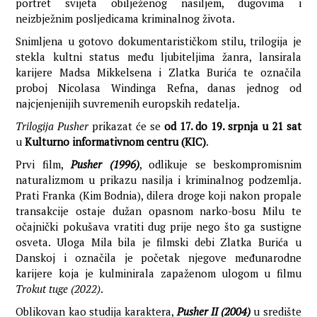
portret svijeta obilježenog nasiljem, dugovima i
neizbježnim posljedicama kriminalnog života.
Snimljena u gotovo dokumentarističkom stilu, trilogija je
stekla kultni status među ljubiteljima žanra, lansirala
karijere Madsa Mikkelsena i Zlatka Burića te označila
proboj Nicolasa Windinga Refna, danas jednog od
najcjenjenijih suvremenih europskih redatelja.
Trilogija Pusher
prikazat će se
od 17. do 19. srpnja u 21 sat
u
Kulturno informativnom centru (KIC)
.
Prvi film,
Pusher (1996)
, odlikuje se beskompromisnim
naturalizmom u prikazu nasilja i kriminalnog podzemlja.
Prati Franka (Kim Bodnia), dilera droge koji nakon propale
transakcije ostaje dužan opasnom narko-bosu Milu te
očajnički pokušava vratiti dug prije nego što ga sustigne
osveta. Uloga Mila bila je filmski debi Zlatka Burića u
Danskoj i označila je početak njegove međunarodne
karijere koja je kulminirala zapaženom ulogom u filmu
Trokut tuge (2022)
.
Oblikovan kao studija karaktera,
Pusher II (2004)
u središte