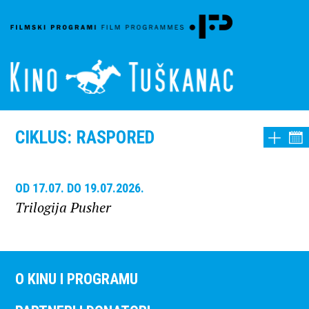
CIKLUS: RASPORED
OD 17.07. DO 19.07.2026.
Trilogija Pusher
O KINU I PROGRAMU