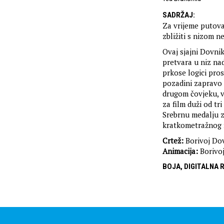
SADRŽAJ
:
Za vrijeme putov
zbližiti s nizom n
Ovaj sjajni Dovni
pretvara u niz na
prkose logici pros
pozadini zapravo 
drugom čovjeku, v
za film duži od t
Srebrnu medalju z
kratkometražnog 
Crtež:
Borivoj Do
Animacija:
Borivoj
BOJA, DIGITALNA 