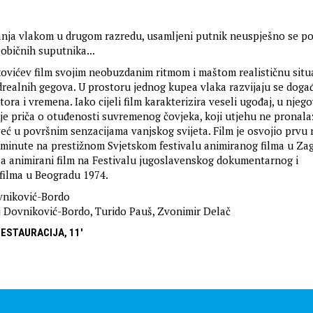
anja vlakom u drugom razredu, usamljeni putnik neuspješno se p
eobičnih suputnika...
kovićev film svojim neobuzdanim ritmom i maštom realističnu situ
drealnih gegova. U prostoru jednog kupea vlaka razvijaju se događa
tora i vremena. Iako cijeli film karakterizira veseli ugođaj, u njeg
je priča o otuđenosti suvremenog čovjeka, koji utjehu ne pronala
eć u površnim senzacijama vanjskog svijeta. Film je osvojio prvu
ri minute na prestižnom Svjetskom festivalu animiranog filma u Zag
a animirani film na Festivalu jugoslavenskog dokumentarnog i
filma u Beogradu 1974.
vniković-Bordo
 Dovniković-Bordo, Turido Pauš, Zvonimir Delač
RESTAURACIJA, 11'