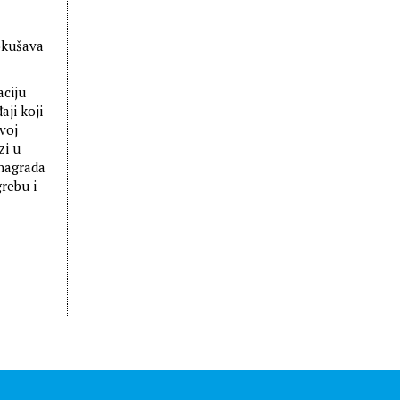
okušava
aciju
ji koji
ovoj
zi u
 nagrada
rebu i