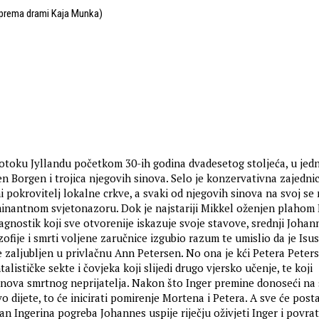
(prema drami Kaja Munka)
toku Jyllandu početkom 30-ih godina dvadesetog stoljeća, u jed
n Borgen i trojica njegovih sinova. Selo je konzervativna zajednic
i pokrovitelj lokalne crkve, a svaki od njegovih sinova na svoj se
inantnom svjetonazoru. Dok je najstariji Mikkel oženjen plahom 
 agnostik koji sve otvorenije iskazuje svoje stavove, srednji Johan
zofije i smrti voljene zaručnice izgubio razum te umislio da je Isus 
e zaljubljen u privlačnu Ann Petersen. No ona je kći Petera Peter
lističke sekte i čovjeka koji slijedi drugo vjersko učenje, te koji
nova smrtnog neprijatelja. Nakon što Inger premine donoseći na 
o dijete, to će inicirati pomirenje Mortena i Petera. A sve će posta
an Ingerina pogreba Johannes uspije riječju oživjeti Inger i povrat