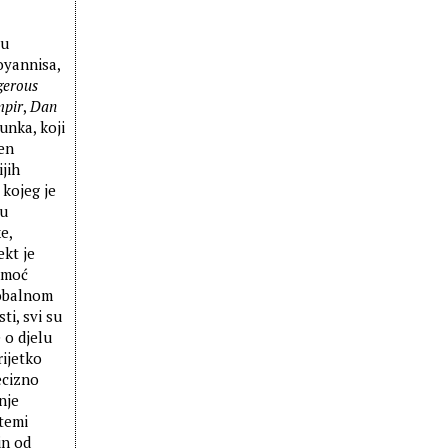
 u
yannisa,
erous
pir
,
Dan
unka, koji
šen
jih
 kojeg je
 u
e,
ekt je
omoć
 obalnom
ti, svi su
 o djelu
rijetko
ecizno
nje
 temi
in od