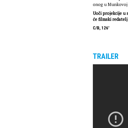
onog u Munkovoj 
Uoči projekcije u 
će filmski redatelj
C/B, 126'
TRAILER