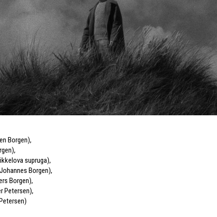
ten Borgen)
,
rgen)
,
Mikkelova supruga)
,
 (Johannes Borgen)
,
ers Borgen)
,
er Petersen)
,
Petersen)