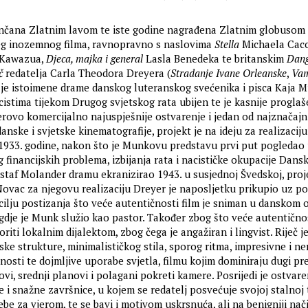
enčana Zlatnim lavom te iste godine nagrađena Zlatnim globusom
jeg inozemnog filma, ravnopravno s naslovima
Stella
Michaela Caco
 Kawazua,
Djeca, majka i general
Lasla Benedeka te britanskim
Dang
č
redatelja Carla Theodora Dreyera (
Stradanje Ivane Orleanske
,
Vam
a je istoimene drame danskog luteranskog svećenika i pisca Kaja M
cistima tijekom Drugog svjetskog rata ubijen te je kasnije progla
ovo komercijalno najuspješnije ostvarenje i jedan od najznačajni
anske i svjetske kinematografije, projekt je na ideju za realizaciju
1933. godine, nakon što je Munkovu predstavu prvi put pogledao
 financijskih problema, izbijanja rata i nacističke okupacije Dansk
ustaf Molander dramu ekranizirao 1943. u susjednoj Švedskoj, proj
Novac za njegovu realizaciju Dreyer je naposljetku prikupio uz p
 cilju postizanja što veće autentičnosti film je sniman u danskom
gdje je Munk služio kao pastor. Također zbog što veće autentičnos
riti lokalnim dijalektom, zbog čega je angažiran i lingvist. Riječ je
e strukture, minimalističkog stila, sporog ritma, impresivne i ne
nosti te dojmljive uporabe svjetla, filmu kojim dominiraju dugi pr
i, srednji planovi i polagani pokreti kamere. Posrijedi je ostvare
 i snažne završnice, u kojem se redatelj posvećuje svojoj stalnoj
be za vjerom, te se bavi i motivom uskrsnuća, ali na benigniji nač