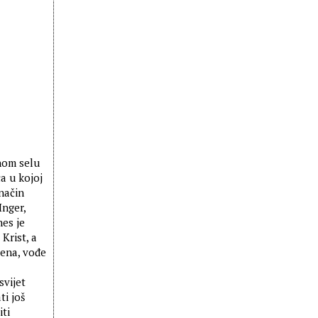
nom selu
a u kojoj
 način
Inger,
nes je
Krist, a
sena, vođe
svijet
ti još
iti