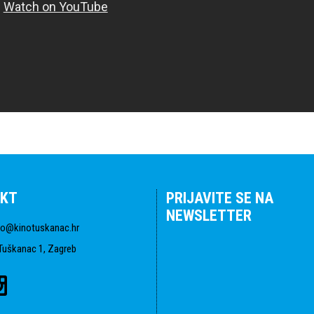
KT
PRIJAVITE SE NA
NEWSLETTER
fo@kinotuskanac.hr
Tuškanac 1, Zagreb