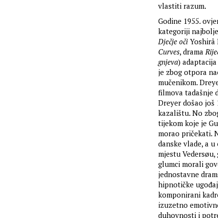
vlastiti razum.
Godine 1955. ovj
kategoriji najbol
Dječje oči
Yoshirâ
Curves
, drama
Rije
gnjeva
) adaptacij
je zbog otpora na
mučenikom. Dreyer
filmova tadašnje d
Dreyer došao još 
kazalištu. No zbog
tijekom koje je G
morao pričekati. 
danske vlade, a u
mjestu Vedersøu, 
glumci morali govo
jednostavne dramsk
hipnotičke ugođaj
komponirani kadrov
izuzetno emotivne
duhovnosti i potre