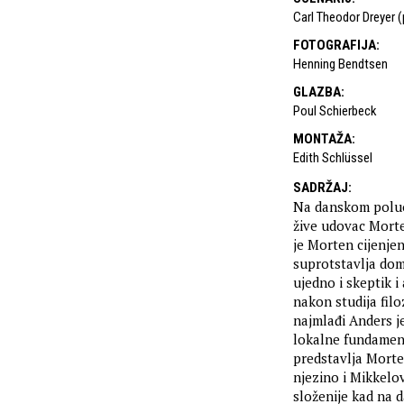
Carl Theodor Dreyer 
FOTOGRAFIJA
:
Henning Bendtsen
GLAZBA
:
Poul Schierbeck
MONTAŽA
:
Edith Schlüssel
SADRŽAJ
:
Na danskom poluo
žive udovac Morte
je Morten cijenjen
suprotstavlja dom
ujedno i skeptik i
nakon studija filo
najmlađi Anders j
lokalne fundamenta
predstavlja Morte
njezino i Mikkelov
složenije kad na d