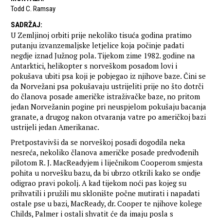
Todd C. Ramsay
SADRŽAJ
:
U Zemljinoj orbiti prije nekoliko tisuća godina pratimo
putanju izvanzemaljske letjelice koja počinje padati
negdje iznad Južnog pola. Tijekom zime 1982. godine na
Antarktici, helikopter s norveškom posadom lovi i
pokušava ubiti psa koji je pobjegao iz njihove baze. Čini se
da Norvežani psa pokušavaju ustrijeliti prije no što dotrči
do članova posade američke istraživačke baze, no pritom
jedan Norvežanin pogine pri neuspjelom pokušaju bacanja
granate, a drugog nakon otvaranja vatre po američkoj bazi
ustrijeli jedan Amerikanac.
Pretpostavivši da se norveškoj posadi dogodila neka
nesreća, nekoliko članova američke posade predvođenih
pilotom R. J. MacReadyjem i liječnikom Cooperom smjesta
pohita u norvešku bazu, da bi ubrzo otkrili kako se ondje
odigrao pravi pokolj. A kad tijekom noći pas kojeg su
prihvatili i pružili mu sklonište počne mutirati i napadati
ostale pse u bazi, MacReady, dr. Cooper te njihove kolege
Childs, Palmer i ostali shvatit će da imaju posla s