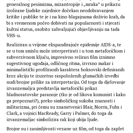
generalnog pesimizma, mizantropije i „mraka” u prikazu
izolirane ljudske zajednice dočekan neodobravanjem
kritike i publike te je i na kino-blagajnama doživio krah, da
bi s vremenom počeo dobivati na popularnosti i stjecati
kultni status, osobito zahvaljujući objavljivanju na tada
VHS-u.
Realiziran u vrijeme ekspandirajuće epidemije AIDS-a, te
se u tom smislu može interpretirati i u tom metaforičkom i
subverzivnom ključu, impresivno režiran film iznimno
sugestivnog ugođaja, odličnog ritma, izvrsno makar i
minimalistički profiliranih karaktera hoksovski definiranih
kroz akciju te izuzetno raspoloženih glumačkih izvedbi
nudi brojne prilike za interpretaciju. Od toga da djelovanje
izvanzemaljca predstavlja metaforički prikaz
hladnoratovske paranoje (tko je od likova komunist i kako
ga prepoznati?), preko simboličkog sukoba znanosti i
militarizma, pri čemu su znanstvenici Blair, Norris, Fuhs i
Clark, a vojnici MacReady, Garry i Palmer, do toga da
izvanzemaljac simbolizira rak koji ubija ljude.
Brojne su i zanimljivosti vezane uz film, od toga da zaplet