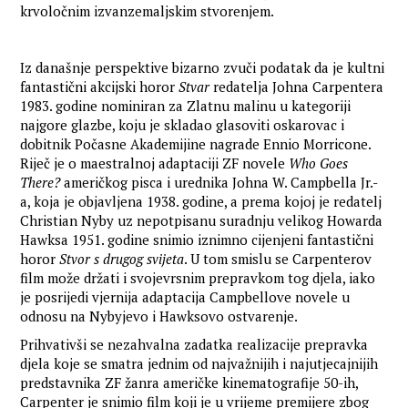
krvoločnim izvanzemaljskim stvorenjem.
Iz današnje perspektive bizarno zvuči podatak da je kultni
fantastični akcijski horor
Stvar
redatelja Johna Carpentera
1983. godine nominiran za Zlatnu malinu u kategoriji
najgore glazbe, koju je skladao glasoviti oskarovac i
dobitnik Počasne Akademijine nagrade Ennio Morricone.
Riječ je o maestralnoj adaptaciji ZF novele
Who Goes
There?
američkog pisca i urednika Johna W. Campbella Jr.-
a, koja je objavljena 1938. godine, a prema kojoj je redatelj
Christian Nyby uz nepotpisanu suradnju velikog Howarda
Hawksa 1951. godine snimio iznimno cijenjeni fantastični
horor
Stvor s drugog svijeta
. U tom smislu se Carpenterov
film može držati i svojevrsnim prepravkom tog djela, iako
je posrijedi vjernija adaptacija Campbellove novele u
odnosu na Nybyjevo i Hawksovo ostvarenje.
Prihvativši se nezahvalna zadatka realizacije prepravka
djela koje se smatra jednim od najvažnijih i najutjecajnijih
predstavnika ZF žanra američke kinematografije 50-ih,
Carpenter je snimio film koji je u vrijeme premijere zbog