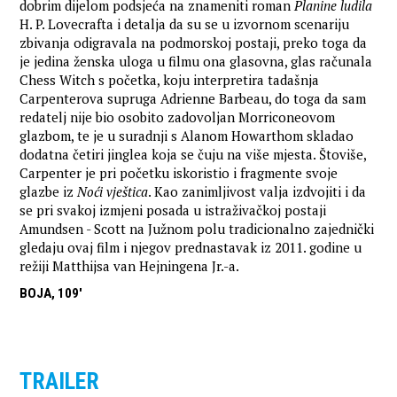
dobrim dijelom podsjeća na znameniti roman
Planine ludila
H. P. Lovecrafta i detalja da su se u izvornom scenariju
zbivanja odigravala na podmorskoj postaji, preko toga da
je jedina ženska uloga u filmu ona glasovna, glas računala
Chess Witch s početka, koju interpretira tadašnja
Carpenterova supruga Adrienne Barbeau, do toga da sam
redatelj nije bio osobito zadovoljan Morriconeovom
glazbom, te je u suradnji s Alanom Howarthom skladao
dodatna četiri jinglea koja se čuju na više mjesta. Štoviše,
Carpenter je pri početku iskoristio i fragmente svoje
glazbe iz
Noći vještica
. Kao zanimljivost valja izdvojiti i da
se pri svakoj izmjeni posada u istraživačkoj postaji
Amundsen - Scott na Južnom polu tradicionalno zajednički
gledaju ovaj film i njegov prednastavak iz 2011. godine u
režiji Matthijsa van Hejningena Jr.-a.
BOJA, 109'
TRAILER