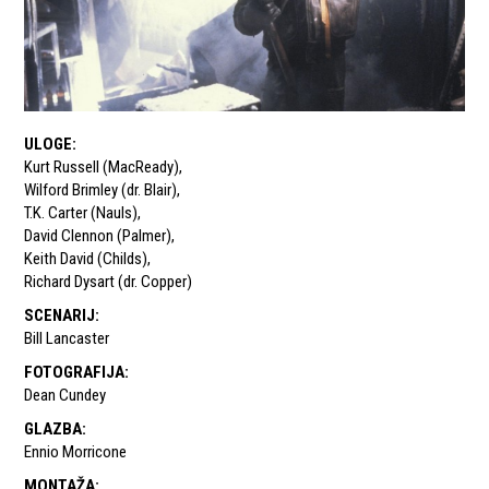
ULOGE
:
Kurt Russell (MacReady)
,
Wilford Brimley (dr. Blair)
,
T.K. Carter (Nauls)
,
David Clennon (Palmer)
,
Keith David (Childs)
,
Richard Dysart (dr. Copper)
SCENARIJ
:
Bill Lancaster
FOTOGRAFIJA
:
Dean Cundey
GLAZBA
:
Ennio Morricone
MONTAŽA
: