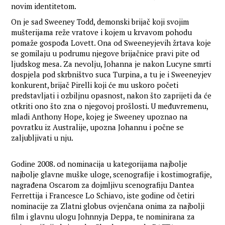
novim identitetom.
On je sad Sweeney Todd, demonski brijač koji svojim
mušterijama reže vratove i kojem u krvavom pohodu
pomaže gospođa Lovett. Ona od Sweeneyjevih žrtava koje
se gomilaju u podrumu njegove brijačnice pravi pite od
ljudskog mesa. Za nevolju, Johanna je nakon Lucyne smrti
dospjela pod skrbništvo suca Turpina, a tu je i Sweeneyjev
konkurent, brijač Pirelli koji će mu uskoro početi
predstavljati i ozbiljnu opasnost, nakon što zaprijeti da će
otkriti ono što zna o njegovoj prošlosti. U međuvremenu,
mladi Anthony Hope, kojeg je Sweeney upoznao na
povratku iz Australije, upozna Johannu i počne se
zaljubljivati u nju.
Godine 2008. od nominacija u kategorijama najbolje
najbolje glavne muške uloge, scenografije i kostimografije,
nagrađena Oscarom za dojmljivu scenografiju Dantea
Ferrettija i Francesce Lo Schiavo, iste godine od četiri
nominacije za Zlatni globus ovjenčana onima za najbolji
film i glavnu ulogu Johnnyja Deppa, te nominirana za