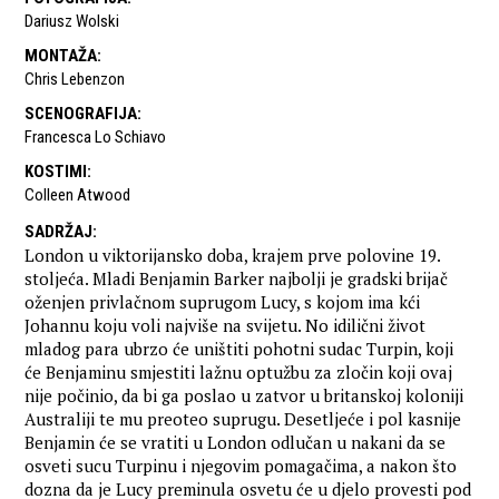
Dariusz Wolski
MONTAŽA
:
Chris Lebenzon
SCENOGRAFIJA
:
Francesca Lo Schiavo
KOSTIMI
:
Colleen Atwood
SADRŽAJ
:
London u viktorijansko doba, krajem prve polovine 19.
stoljeća. Mladi Benjamin Barker najbolji je gradski brijač
oženjen privlačnom suprugom Lucy, s kojom ima kći
Johannu koju voli najviše na svijetu. No idilični život
mladog para ubrzo će uništiti pohotni sudac Turpin, koji
će Benjaminu smjestiti lažnu optužbu za zločin koji ovaj
nije počinio, da bi ga poslao u zatvor u britanskoj koloniji
Australiji te mu preoteo suprugu. Desetljeće i pol kasnije
Benjamin će se vratiti u London odlučan u nakani da se
osveti sucu Turpinu i njegovim pomagačima, a nakon što
dozna da je Lucy preminula osvetu će u djelo provesti pod