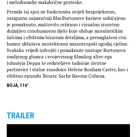
i melodramske makabrične groteske.
Premda taj spoj ne funkcionira uvijek besprijekorno,
zasigurno najmračniji film Burtonove karijere uobičajeno
je pomaknuto, maštovito režirano i vizualno izuzetno
dojmljivo crnohumorno djelo koje obiluje moralističkim
žalcima i efektnim bizarnim detaljima, a prenaglašeni crni
humor ublažava neočekivano mizantropski ugođaj cjeline.
Svakako vrijedi izdvojiti i pomaknute nastupe Burtonova
omiljenog glumca i svojevrsnog filmskog alter-ega
Johnnyja Deppa te redateljeve tadašnje životne
partnerice i stalne suradnice Helene Bonham Carter, kao i
efektnu epizodu 'Borata' Sache Barona Cohena.
BOJA, 116'
TRAILER