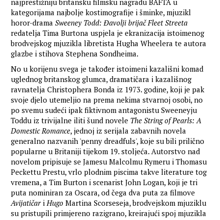
najprestižniju britansku filmsku nagradu BAFTA u
kategorijama najbolje kostimografije i šminke, mjuzikl
horor-drama
Sweeney Todd: Đavolji brijač Fleet Streeta
redatelja Tima Burtona uspjela je ekranizacija istoimenog
brodvejskog mjuzikla libretista Hugha Wheelera te autora
glazbe i stihova Stephena Sondheima.
No u korijenu svega je također istoimeni kazališni komad
uglednog britanskog glumca, dramatičara i kazališnog
ravnatelja Christophera Bonda iz 1973. godine, koji je pak
svoje djelo utemeljio na prema nekima stvarnoj osobi, no
po svemu sudeći ipak fiktivnom antagonistu Sweeneyju
Toddu iz trivijalne iliti šund novele
The String of Pearls: A
Domestic Romance
, jednoj iz serijala zabavnih novela
generalno nazvanih 'penny dreadfuls', koje su bili prilično
popularne u Britaniji tijekom 19. stoljeća. Autorstvo nad
novelom pripisuje se Jamesu Malcolmu Rymeru i Thomasu
Peckettu Prestu, vrlo plodnim piscima takve literature tog
vremena, a Tim Burton i scenarist John Logan, koji je tri
puta nominiran za Oscara, od čega dva puta za filmove
Avijatičar
i
Hugo
Martina Scorseseja, brodvejskom mjuziklu
su pristupili primjereno razigrano, kreirajući spoj mjuzikla