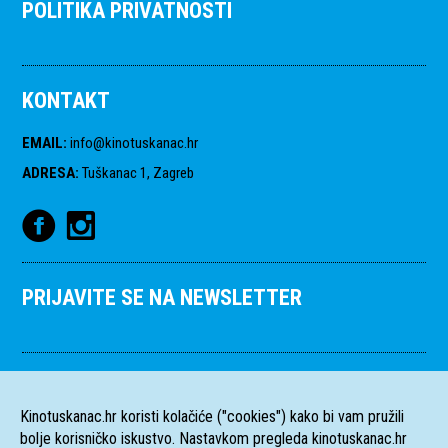
POLITIKA PRIVATNOSTI
KONTAKT
EMAIL
:
info@kinotuskanac.hr
ADRESA
:
Tuškanac 1, Zagreb
PRIJAVITE SE NA NEWSLETTER
Kinotuskanac.hr koristi kolačiće ("cookies") kako bi vam pružili
bolje korisničko iskustvo. Nastavkom pregleda kinotuskanac.hr