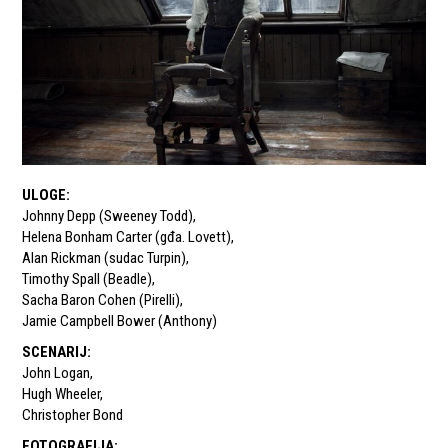
ULOGE
:
Johnny Depp (Sweeney Todd)
,
Helena Bonham Carter (gđa. Lovett)
,
Alan Rickman (sudac Turpin)
,
Timothy Spall (Beadle)
,
Sacha Baron Cohen (Pirelli)
,
Jamie Campbell Bower (Anthony)
SCENARIJ
:
John Logan
,
Hugh Wheeler
,
Christopher Bond
FOTOGRAFIJA
: