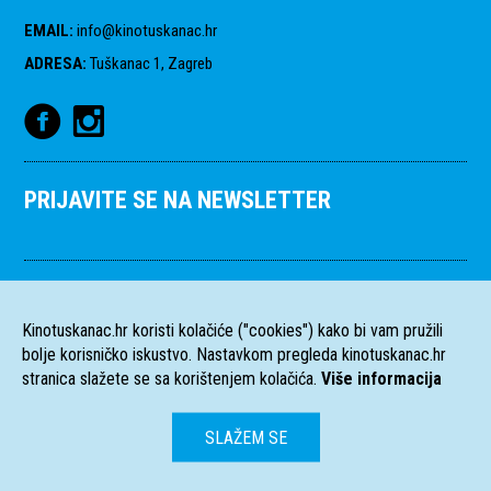
EMAIL
:
info@kinotuskanac.hr
ADRESA
:
Tuškanac 1, Zagreb
PRIJAVITE SE NA NEWSLETTER
Kinotuskanac.hr koristi kolačiće ("cookies") kako bi vam pružili
bolje korisničko iskustvo. Nastavkom pregleda kinotuskanac.hr
stranica slažete se sa korištenjem kolačića.
Više informacija
SLAŽEM SE
HR
EN
Sva prava pridržana
2004-2026 Filmski programi. c/o HFS, Tuškanac 1,
©