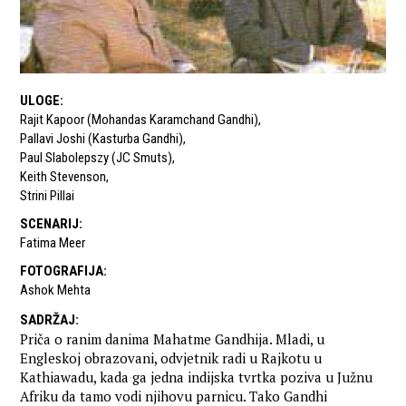
ULOGE
:
Rajit Kapoor (Mohandas Karamchand Gandhi)
,
Pallavi Joshi (Kasturba Gandhi)
,
Paul Slabolepszy (JC Smuts)
,
Keith Stevenson
,
Strini Pillai
SCENARIJ
:
Fatima Meer
FOTOGRAFIJA
:
Ashok Mehta
SADRŽAJ
:
Priča o ranim danima Mahatme Gandhija. Mladi, u
Engleskoj obrazovani, odvjetnik radi u Rajkotu u
Kathiawadu, kada ga jedna indijska tvrtka poziva u Južnu
Afriku da tamo vodi njihovu parnicu. Tako Gandhi