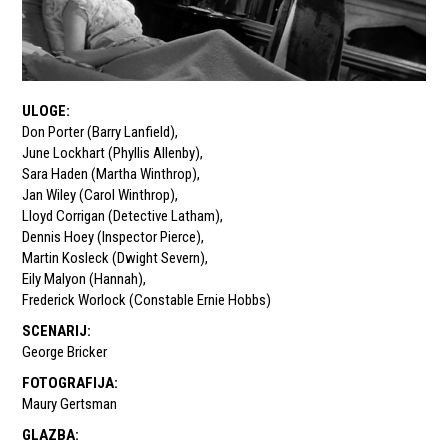
ULOGE
:
Don Porter (Barry Lanfield)
,
June Lockhart (Phyllis Allenby)
,
Sara Haden (Martha Winthrop)
,
Jan Wiley (Carol Winthrop)
,
Lloyd Corrigan (Detective Latham)
,
Dennis Hoey (Inspector Pierce)
,
Martin Kosleck (Dwight Severn)
,
Eily Malyon (Hannah)
,
Frederick Worlock (Constable Ernie Hobbs)
SCENARIJ
:
George Bricker
FOTOGRAFIJA
:
Maury Gertsman
GLAZBA
: