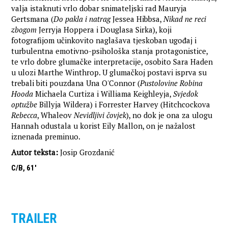
valja istaknuti vrlo dobar snimateljski rad Mauryja
Gertsmana (
Do pakla i natrag
Jessea Hibbsa,
Nikad ne reci
zbogom
Jerryja Hoppera i Douglasa Sirka), koji
fotografijom učinkovito naglašava tjeskoban ugođaj i
turbulentna emotivno-psihološka stanja protagonistice,
te vrlo dobre glumačke interpretacije, osobito Sara Haden
u ulozi Marthe Winthrop. U glumačkoj postavi isprva su
trebali biti pouzdana Una O'Connor (
Pustolovine Robina
Hooda
Michaela Curtiza i Williama Keighleyja,
Svjedok
optužbe
Billyja Wildera) i Forrester Harvey (Hitchcockova
Rebecca
, Whaleov
Nevidljivi čovjek
), no dok je ona za ulogu
Hannah odustala u korist Eily Mallon, on je nažalost
iznenada preminuo.
Autor teksta:
Josip Grozdanić
C/B, 61'
TRAILER