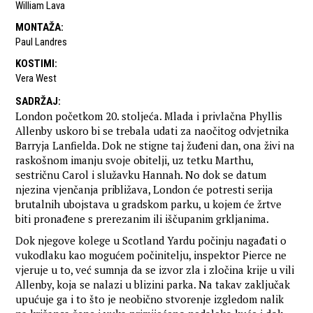
William Lava
MONTAŽA
:
Paul Landres
KOSTIMI
:
Vera West
SADRŽAJ
:
London početkom 20. stoljeća. Mlada i privlačna Phyllis
Allenby uskoro bi se trebala udati za naočitog odvjetnika
Barryja Lanfielda. Dok ne stigne taj žuđeni dan, ona živi na
raskošnom imanju svoje obitelji, uz tetku Marthu,
sestričnu Carol i služavku Hannah. No dok se datum
njezina vjenčanja približava, London će potresti serija
brutalnih ubojstava u gradskom parku, u kojem će žrtve
biti pronađene s prerezanim ili iščupanim grkljanima.
Dok njegove kolege u Scotland Yardu počinju nagađati o
vukodlaku kao mogućem počinitelju, inspektor Pierce ne
vjeruje u to, već sumnja da se izvor zla i zločina krije u vili
Allenby, koja se nalazi u blizini parka. Na takav zaključak
upućuje ga i to što je neobično stvorenje izgledom nalik