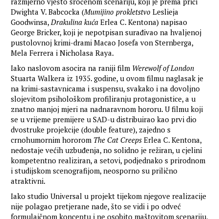
razmjerno vješto sročenom scenariju, koji je prema priči
Dwighta V. Babcocka (
Mumijino prokletstvo
Leslieja
Goodwinsa,
Drakulina kuća
Erlea C. Kentona) napisao
George Bricker, koji je nepotpisan surađivao na hvaljenoj
pustolovnoj krimi-drami Macao Josefa von Sternberga,
Mela Ferrera i Nicholasa Raya.
Iako naslovom asocira na raniji film
Werewolf of London
Stuarta Walkera iz 1935. godine, u ovom filmu naglasak je
na krimi-sastavnicama i suspensu, svakako i na dovoljno
slojevitom psihološkom profiliranju protagonistice, a u
znatno manjoj mjeri na nadnaravnom hororu. U filmu koji
se u vrijeme premijere u SAD-u distribuirao kao prvi dio
dvostruke projekcije (double feature), zajedno s
crnohumornim hororom
The Cat Creeps
Erlea C. Kentona,
nedostaje većih uzbuđenja, no solidno je režiran, u cjelini
kompetentno realiziran, a setovi, podjednako s prirodnom
i studijskom scenografijom, neosporno su prilično
atraktivni.
Iako studio Universal u projekt tijekom njegove realizacije
nije polagao pretjerane nade, što se vidi i po odveć
formulaičnom konceptu i ne osobito maštovitom scenariju,