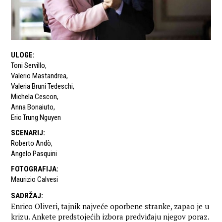
ULOGE
:
Toni Servillo
,
Valerio Mastandrea
,
Valeria Bruni Tedeschi
,
Michela Cescon
,
Anna Bonaiuto
,
Eric Trung Nguyen
SCENARIJ
:
Roberto Andò
,
Angelo Pasquini
FOTOGRAFIJA
:
Maurizio Calvesi
SADRŽAJ
:
Enrico Oliveri, tajnik najveće oporbene stranke, zapao je u
krizu. Ankete predstojećih izbora predviđaju njegov poraz.