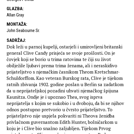
GLAZBA
:
Allan Gray
MONTAŽA
:
John Seabourne Sr.
SADRŽAJ
:
Dok leži u parnoj kupelji, ostarjeli i umirovljeni britanski
general Clive Candy prisjeća se svoje prošlosti. On je
čovjek koji se borio u trima ratovima te čiji su život
obilježile ljubavi prema trima ženama, ali i neraskidivo
prijateljstvo s njemačkim časnikom Theom Kretschmar-
Schuldorffom. Kao veteran Burskog rata, Clive je tijekom
ratnih zbivanja 1902. godine poslan u Berlin sa zadatkom
da u neprijateljskoj pozadini uhvati njemačkog špijuna
Kaunitza. Ondje je i upoznao Thea, svog isprva
neprijatelja s kojim se sukobio i u dvoboju, da bi se njihov
odnos postupno pretvorio u čvrsto prijateljstvo. To
prijateljstvo nije uspjela pokvariti ni Theova ženidba
privlačnom guvernantom Edith Hunter, bolničarkom u
koju je i Clive bio snažno zaljubljen. Tijekom Prvog