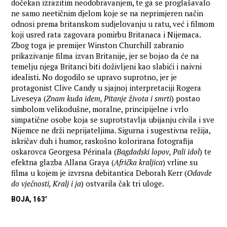
dočekan izrazitim neodobravanjem, te ga se proglašavalo
ne samo neetičnim djelom koje se na neprimjeren način
odnosi prema britanskom sudjelovanju u ratu, već i filmom
koji usred rata zagovara pomirbu Britanaca i Nijemaca.
Zbog toga je premijer Winston Churchill zabranio
prikazivanje filma izvan Britanije, jer se bojao da će na
temelju njega Britanci biti doživljeni kao slabići i naivni
idealisti. No dogodilo se upravo suprotno, jer je
protagonist Clive Candy u sjajnoj interpretaciji Rogera
Liveseya (
Znam kuda idem, Pitanje života i smrti
) postao
simbolom velikodušne, moralne, principijelne i vrlo
simpatične osobe koja se suprotstavlja ubijanju civila i sve
Nijemce ne drži neprijateljima. Sigurna i sugestivna režija,
iskričav duh i humor, raskošno kolorirana fotografija
oskarovca Georgesa Périnala (
Bagdadski lopov, Pali idol
) te
efektna glazba Allana Graya (
Afrička kraljica
) vrline su
filma u kojem je izvrsna debitantica Deborah Kerr (
Odavde
do vječnosti, Kralj i ja
) ostvarila čak tri uloge.
BOJA, 163'