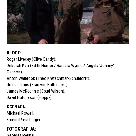
ULOGE
:
Roger Livesey (Clive Candy)
,
Deborah Kerr (Edith Hunter / Barbara Wynne / Angela 'Johnny'
Cannon)
,
Anton Walbrook (Theo Kretschmar-Schuldorff)
,
Ursula Jeans (Frau von Kalteneck)
,
James McKechnie (Spud Wilson)
,
David Hutcheson (Hoppy)
SCENARIJ
:
Michael Powell
,
Emeric Pressburger
FOTOGRAFIJA
:
Georges Périnal