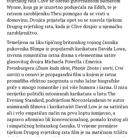
svjetskog rata Clive se oženio guvernantom Barbarom
Wynne, koja ga je izuzetno podsjećala na Edith, te je
ratnom zarobljeniku Theu pomogao da se vrati u
domovinu. Dvojica prijatelja opet su se susrela tijekom
Drugog svjetskog rata, kada je Clive dospio u njemačko
zarobljeništvo.
Temeljena na liku tipičnog britanskog vojnog časnika
pukovnika Blimpa iz popularnih karikatura Davida Lowa,
izvrsna romantična ratna drama s elementima satire
glasovitog dvojca Michaela Powella i Emerica
Pressburgera (
Znam kuda idem, Pitanje života i smrti, Crni
narcis
) u osnovi je propagandni film u kojem je ratna
promidžba efektno zaogrnuta u ruho lažne biografske
priče s mnogo romantike i još više humora i šarma. U nizu
nerijetko politički intoniranih karikatura u listu The
Evening Standard, podrijetlom Novozelanđanin te autor
animiranih filmova i karikaturist David Low je na satiričan
ali i vrlo empatičan način na prvu loptu ismijavao, a
zapravo afirmirao lik konvencionalnog, pomalo krutog ali
i simpatičnog britanskog časnika. U vrijeme premijere
tijekom Drugog svjetskog rata film je na matičnom tržištu