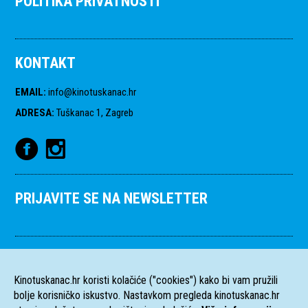
POLITIKA PRIVATNOSTI
KONTAKT
EMAIL
:
info@kinotuskanac.hr
ADRESA
:
Tuškanac 1, Zagreb
PRIJAVITE SE NA NEWSLETTER
Kinotuskanac.hr koristi kolačiće ("cookies") kako bi vam pružili
bolje korisničko iskustvo. Nastavkom pregleda kinotuskanac.hr