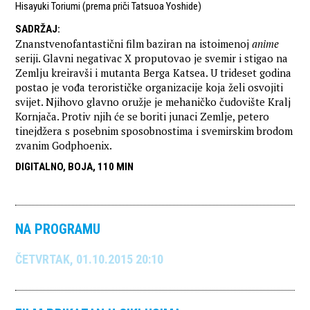
Hisayuki Toriumi (prema priči Tatsuoa Yoshide)
SADRŽAJ
:
Znanstvenofantastični film baziran na istoimenoj
anime
seriji. Glavni negativac X proputovao je svemir i stigao na
Zemlju kreiravši i mutanta Berga Katsea. U trideset godina
postao je vođa terorističke organizacije koja želi osvojiti
svijet. Njihovo glavno oružje je mehaničko čudovište Kralj
Kornjača. Protiv njih će se boriti junaci Zemlje, petero
tinejdžera s posebnim sposobnostima i svemirskim brodom
zvanim Godphoenix.
DIGITALNO, BOJA, 110 MIN
NA PROGRAMU
ČETVRTAK, 01.10.2015 20:10