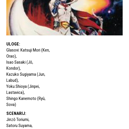
ULOGE
:
Glasovi: Katsuji Mori (Ken
,
Orao)
,
Isao Sasaki (Jô
,
Kondor)
,
Kazuko Sugiyama (Jun
,
Labud)
,
Yoku Shioya (Jinpei
,
Lastavica)
,
Shingo Kanemoto (Ryû
,
Sova)
SCENARIJ
:
Jinzô Toriumi
,
Satoru Suyama
,