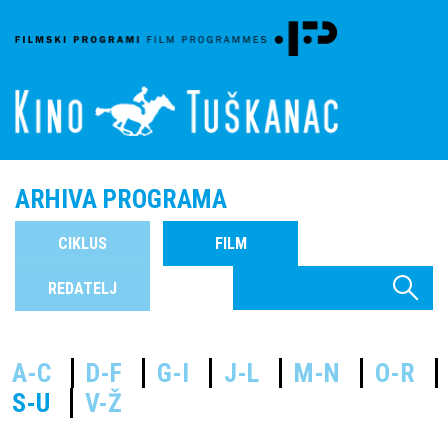
ARHIVA PROGRAMA
CIKLUS
FILM
REDATELJ
A-C
D-F
G-I
J-L
M-N
O-R
S-U
V-Ž