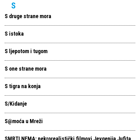
S
S druge strane mora
S istoka
S ljepotom i tugom
S one strane mora
S tigra na konja
S/Kidanje
S@moća u Mreži
SMRTI NEMA: nekrorealistički filmovi Jevgenija Jufita