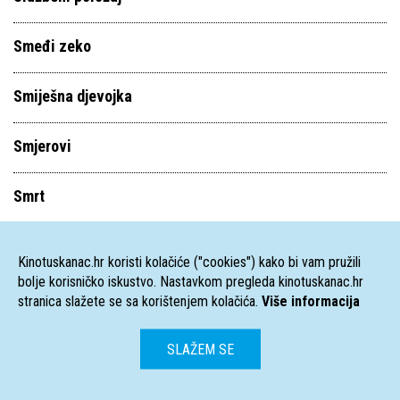
Smeđi zeko
Smiješna djevojka
Smjerovi
Smrt
Smrt biciklista
Kinotuskanac.hr koristi kolačiće ("cookies") kako bi vam pružili
bolje korisničko iskustvo. Nastavkom pregleda kinotuskanac.hr
Smrt huliganima
stranica slažete se sa korištenjem kolačića.
Više informacija
Smrt se zove Engelchen
SLAŽEM SE
Smrt u Veneciji